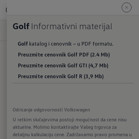
Golf
Golf
Informativni materijal
Otkrijte Golf
Golf
katalog i cenovnik − u PDF formatu.
Cena
Preuzmite cenovnik Golf PDF (2.4 Mb)
24.990,00 €
sa PDV-om
Preuzmite cenovnik Golf GTI (4,7 Mb)
Preuzmite cenovnik Golf R (3,9 Mb)
Snaga motora (kW)
Snaga motora (KS)
85 - 195
kW
116 - 265
KS
Informativni materijal
Odricanje odgovornosti Volkswagen
U retkim slučajevima postoji mogućnost da cene nisu
aktuelne. Molimo kontaktirajte Vašeg trgovca za
detaljnu kalkulaciju cene. Zadržavamo pravo promena u
Nova verzija klasika.
Novi