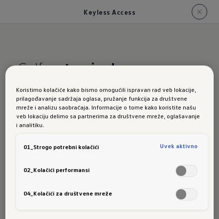
Keyless Access
Golfe,
otvori se!
Koristimo kolačiće kako bismo omogućili ispravan rad veb lokacije,
Novi Golf:
prilagođavanje sadržaja oglasa, pružanje funkcija za društvene
mreže i analizu saobraćaja. Informacije o tome kako koristite našu
veb lokaciju delimo sa partnerima za društvene mreže, oglašavanje
i analitiku.
Keyless
Uvek aktivno
01_Strogo potrebni kolačići
02_Kolačići performansi
Access
04_Kolačići za društvene mreže