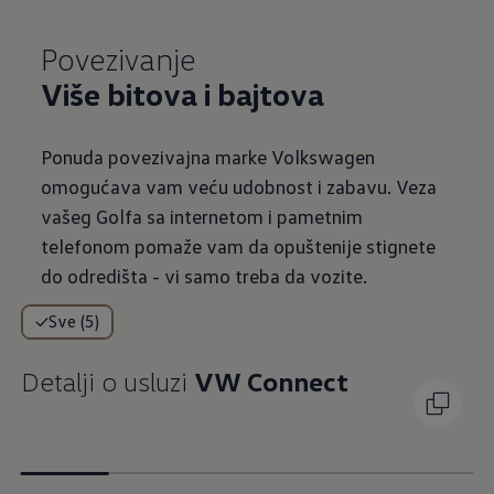
Više bitova i bajtova
Ponuda povezivajna marke Volkswagen
omogućava vam veću udobnost i zabavu. Veza
vašeg Golfa sa internetom i pametnim
telefonom pomaže vam da opuštenije stignete
do odredišta - vi samo treba da vozite.
Sve (5)
Detalji o usluzi
VW Connect