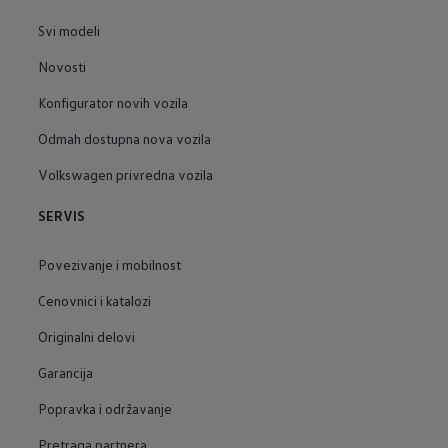
Svi modeli
Novosti
Konfigurator novih vozila
Odmah dostupna nova vozila
Volkswagen privredna vozila
SERVIS
Povezivanje i mobilnost
Cenovnici i katalozi
Originalni delovi
Garancija
Popravka i održavanje
Pretraga partnera