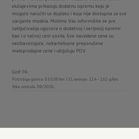
slučajevima prikazuju dodatnu opremu koju je
moguće naručiti uz doplatu i koja nije dostupna za sve
varijante modela. Molimo Vas informišite se pre
zaključivanja ugovora o dodatnoj i serijskoj opremi
kao i o tačnoj ceni vozila. Sve navedene cene su
neobavezujuće, nekartelisane preporučene
maloprodajne cene i uključuju PDV.
Golf PA
:
Potrošnja goriva: 0 l/100 km.
CO₂ emisije: 114 - 162 g/km.
Slika simbola. 08/2026..