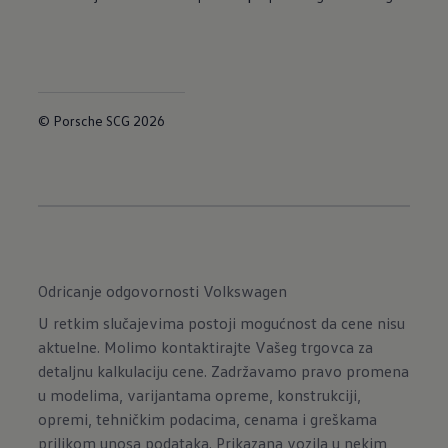
© Porsche SCG 2026
Odricanje odgovornosti Volkswagen
U retkim slučajevima postoji mogućnost da cene nisu
aktuelne. Molimo kontaktirajte Vašeg trgovca za
detaljnu kalkulaciju cene. Zadržavamo pravo promena
u modelima, varijantama opreme, konstrukciji,
opremi, tehničkim podacima, cenama i greškama
prilikom unosa podataka. Prikazana vozila u nekim