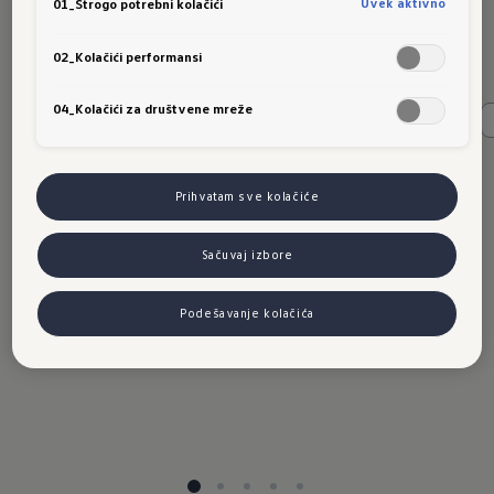
Golfu
Uvek aktivno
01_Strogo potrebni kolačići
02_Kolačići performansi
04_Kolačići za društvene mreže
Sve (21)
Istaknuti (2)
detalji (2)
Dizajn (5)
Detalji o
asistenciji pri parkiranju
Prihvatam sve kolačiće
Sačuvaj izbore
Podešavanje kolačića