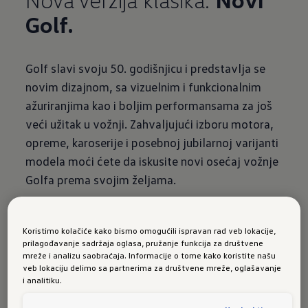
Golf.
Golf slavi svoju 50. godišnjicu i predstavlja se
novim dizajnom, sa vizuelnim i funkcionalnim
ažuriranjima kao i boljim performansama za još
veći užitak u vožnji. Zahvaljujući izboru motora,
opreme, karoserije i posebnoj jubilarnoj varijanti
modela moći ćete da iskusite novi osećaj vožnje
Golfa prema svojim željama.
Novi Golf pronaći ćete u konfiguratoru, gde
ćete moći da ga konfigurišete i poručite.
Koristimo kolačiće kako bismo omogućili ispravan rad veb lokacije,
prilagođavanje sadržaja oglasa, pružanje funkcija za društvene
mreže i analizu saobraćaja. Informacije o tome kako koristite našu
veb lokaciju delimo sa partnerima za društvene mreže, oglašavanje
Detalji
o novom
i analitiku.