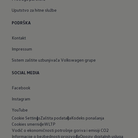
Uputstvo za hitne službe
PODRŠKA
Kontakt
Impressum
Sistem zaštite uzbunjivača Volkswagen grupe
SOCIAL MEDIA
Facebook
Instagram
YouTube
Cookie Settings
Zaštita podataka
Kodeks ponašanja
Cookies smernice
WLTP
Vodič o ekonomičnosti potrošnje goriva i emisiji CO2
Informacije o bezbednosti proizvoda
Opoziv digitalnih usluga