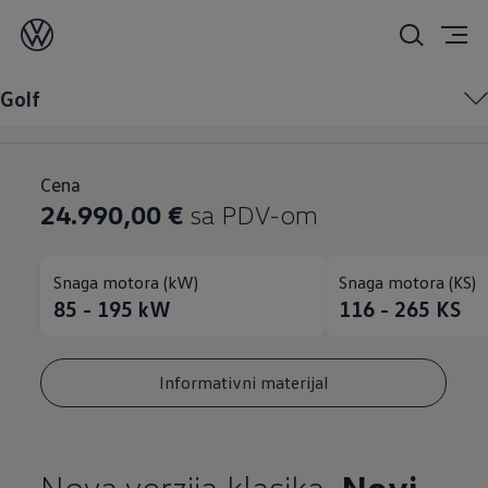
Golf
Golf
Otkrijte Golf
Cena
24.990,00 €
sa PDV-om
Snaga motora (kW)
Snaga motora (KS)
85 - 195
kW
116 - 265
KS
Informativni materijal
Nova verzija klasika.
Novi