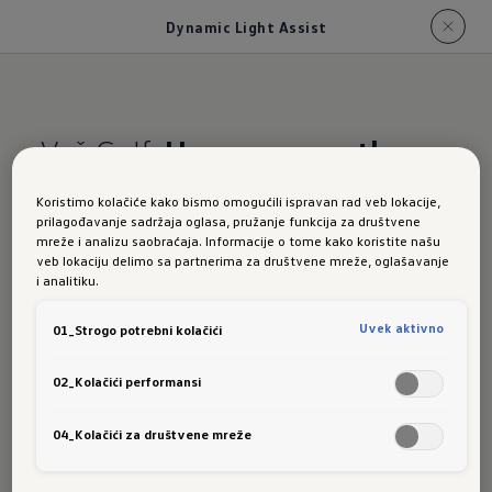
Dynamic Light Assist
Vaš Golf.
U pravom svetlu –
ali bez zaslepljivanja.
Koristimo kolačiće kako bismo omogućili ispravan rad veb lokacije,
prilagođavanje sadržaja oglasa, pružanje funkcija za društvene
mreže i analizu saobraćaja. Informacije o tome kako koristite našu
Novi Golf:
veb lokaciju delimo sa partnerima za društvene mreže, oglašavanje
i analitiku.
Uvek aktivno
01_Strogo potrebni kolačići
Dinamičn
02_Kolačići performansi
04_Kolačići za društvene mreže