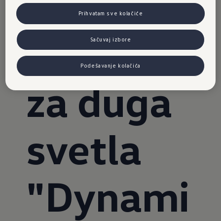
a
Prihvatam sve kolačiće
podrška
Sačuvaj izbore
Podešavanje kolačića
za duga
svetla
"Dynami