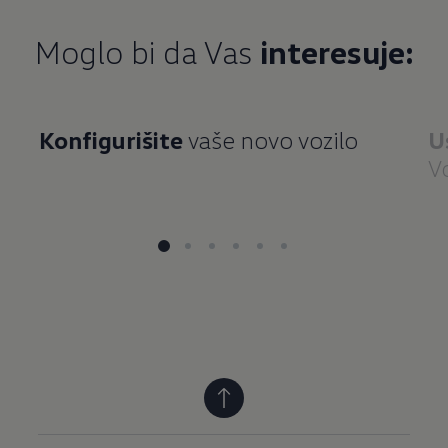
Moglo bi da Vas
interesuje:
Konfigurišite
vaše novo vozilo
U
V