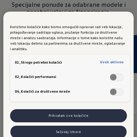
Specijalne ponude za odabrane modele i
posebni uslovi za finansiranje.
Koristimo kolačiće kako bismo omogućili ispravan rad veb lokacije,
prilagođavanje sadržaja oglasa, pružanje funkcija za društvene
mreže i analizu saobraćaja. Informacije o tome kako koristite našu
veb lokaciju delimo sa partnerima za društvene mreže, oglašavanje
i analitiku.
Uvek aktivno
01_Strogo potrebni kolačići
02_Kolačići performansi
Golf
04_Kolačići za društvene mreže
Saznajte više
Prihvatam sve kolačiće
Sačuvaj izbore