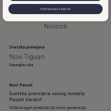
Podešavanje kolačića
Novosti
Svetska premijera
Novi Tiguan
Saznajte više
Novi Passat
Svetska premijera novog modela
Volkswagen predstavlja novu generaciju