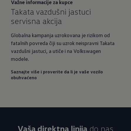
Važne informacije za kupce
Takata vazdušni jastuci
servisna akcija
Globalna kampanja uzrokovana je rizikom od
fatalnih povreda čiji su uzrok neispravni Takata
vazdušni jastuci, a utiče i na Volkswagen
modele.
Saznajte više i proverite da li je vaše vozilo
obuhvaćeno
Vaša direktna linija
do nas