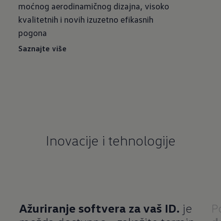
moćnog aerodinamičnog dizajna, visoko
kvalitetnih i novih izuzetno efikasnih
pogona
Saznajte više
Inovacije i tehnologije
Ažuriranje softvera za vaš ID.
je
P