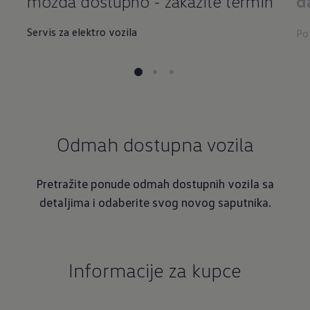
možda dostupno - zakažite termin
d
Servis za elektro vozila
Po
Odmah dostupna vozila
Pretražite ponude odmah dostupnih vozila sa
detaljima i odaberite svog novog saputnika.
Informacije za kupce