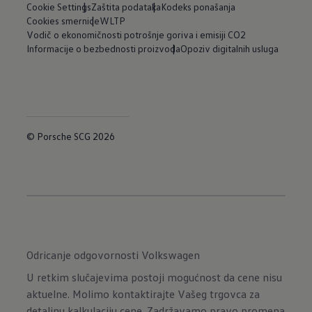
Cookie Settings
Zaštita podataka
Kodeks ponašanja
Cookies smernice
WLTP
Vodič o ekonomičnosti potrošnje goriva i emisiji CO2
Informacije o bezbednosti proizvoda
Opoziv digitalnih usluga
© Porsche SCG 2026
Odricanje odgovornosti Volkswagen
U retkim slučajevima postoji mogućnost da cene nisu
aktuelne. Molimo kontaktirajte Vašeg trgovca za
detaljnu kalkulaciju cene. Zadržavamo pravo promena