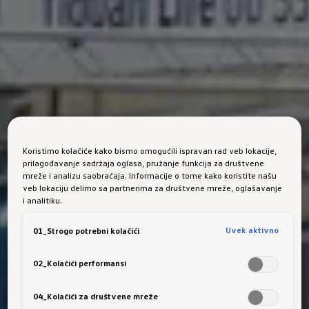
Koristimo kolačiće kako bismo omogućili ispravan rad veb lokacije,
prilagođavanje sadržaja oglasa, pružanje funkcija za društvene
mreže i analizu saobraćaja. Informacije o tome kako koristite našu
veb lokaciju delimo sa partnerima za društvene mreže, oglašavanje
i analitiku.
Uvek aktivno
01_Strogo potrebni kolačići
02_Kolačići performansi
04_Kolačići za društvene mreže