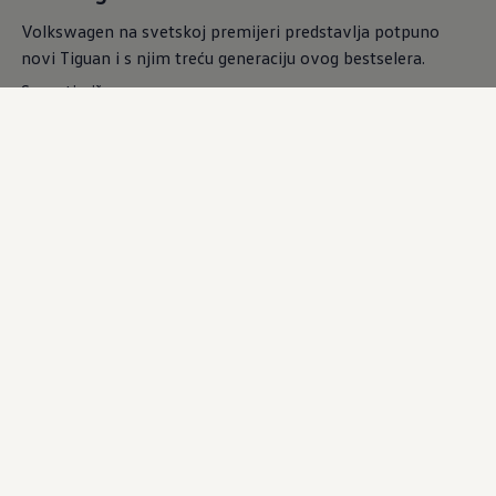
Volkswagen na svetskoj premijeri predstavlja potpuno
novi Tiguan i s njim treću generaciju ovog bestselera.
Saznati više
31.08.2023.
Novi modeli
Premijere
Sve
Passat Variant
Svetska premijera novog modela Passat Variant
Saznati više
Učitati više