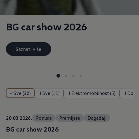
BG car show 2026
Saznati više
Sve (38)
Sve (11)
Elektromobilnost (5)
Događ
20.03.2026.
Ponude
Premijere
Događaji
BG car show 2026