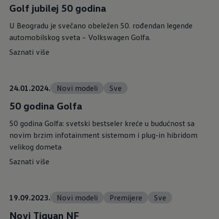
Golf jubilej 50 godina
U Beogradu je svečano obeležen 50. rođendan legende
automobilskog sveta – Volkswagen Golfa.
Saznati više
24.01.2024.
Novi modeli
Sve
50 godina Golfa
50 godina Golfa: svetski bestseler kreće u budućnost sa
novim brzim infotainment sistemom i plug-in hibridom
velikog dometa
Saznati više
19.09.2023.
Novi modeli
Premijere
Sve
Novi Tiguan NF