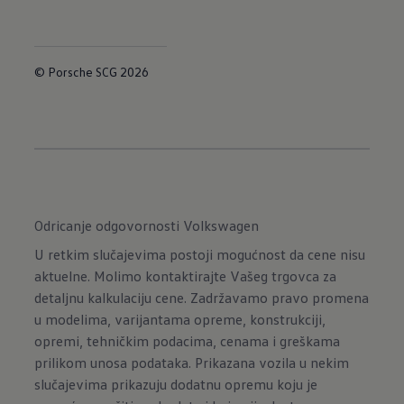
© Porsche SCG 2026
Odricanje odgovornosti Volkswagen
U retkim slučajevima postoji mogućnost da cene nisu
aktuelne. Molimo kontaktirajte Vašeg trgovca za
detaljnu kalkulaciju cene. Zadržavamo pravo promena
u modelima, varijantama opreme, konstrukciji,
opremi, tehničkim podacima, cenama i greškama
prilikom unosa podataka. Prikazana vozila u nekim
slučajevima prikazuju dodatnu opremu koju je