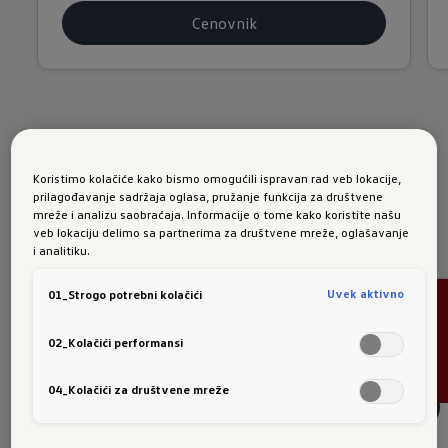
Cenovnik
Koristimo kolačiće kako bismo omogućili ispravan rad veb lokacije,
SUV modeli
prilagođavanje sadržaja oglasa, pružanje funkcija za društvene
mreže i analizu saobraćaja. Informacije o tome kako koristite našu
Preuzmite cenovnik u PDF formatu
veb lokaciju delimo sa partnerima za društvene mreže, oglašavanje
i analitiku.
Uvek aktivno
01_Strogo potrebni kolačići
02_Kolačići performansi
04_Kolačići za društvene mreže