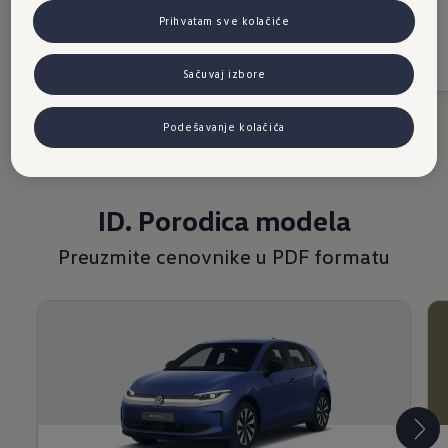
T-Cross PA
Prihvatam sve kolačiće
Cenovnik
Sačuvaj izbore
Podešavanje kolačića
ID. Porodica modela
Preuzmite cenovnike u PDF formatu