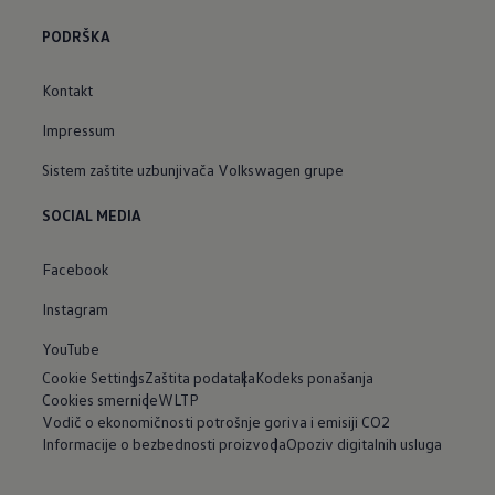
PODRŠKA
Kontakt
Impressum
Sistem zaštite uzbunjivača Volkswagen grupe
SOCIAL MEDIA
Facebook
Instagram
YouTube
Cookie Settings
Zaštita podataka
Kodeks ponašanja
Cookies smernice
WLTP
Vodič o ekonomičnosti potrošnje goriva i emisiji CO2
Informacije o bezbednosti proizvoda
Opoziv digitalnih usluga