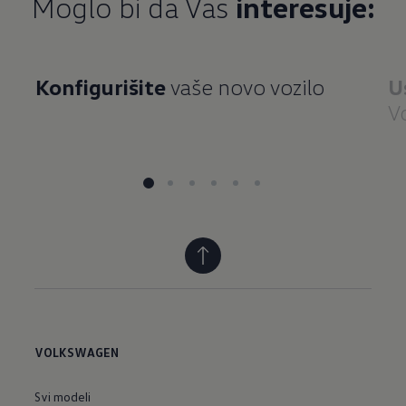
Moglo bi da Vas
interesuje:
Konfigurišite
vaše novo vozilo
U
V
VOLKSWAGEN
Svi modeli