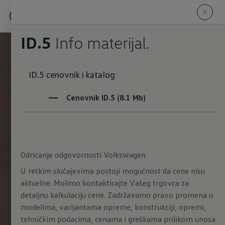
ID.5
Info materijal.
Cenovnik ID.5 (8.1 Mb)
Odricanje odgovornosti Volkswagen
U retkim slučajevima postoji mogućnost da cene nisu
aktuelne. Molimo kontaktirajte Vašeg trgovca za
detaljnu kalkulaciju cene. Zadržavamo pravo promena u
modelima, varijantama opreme, konstrukciji, opremi,
tehničkim podacima, cenama i greškama prilikom unosa