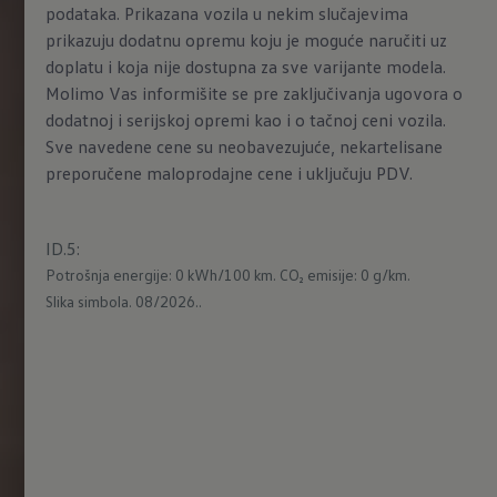
podataka. Prikazana vozila u nekim slučajevima
prikazuju dodatnu opremu koju je moguće naručiti uz
doplatu i koja nije dostupna za sve varijante modela.
Molimo Vas informišite se pre zaključivanja ugovora o
dodatnoj i serijskoj opremi kao i o tačnoj ceni vozila.
Sve navedene cene su neobavezujuće, nekartelisane
preporučene maloprodajne cene i uključuju PDV.
ID.5
:
Potrošnja energije: 0 kWh/100 km.
CO₂ emisije: 0 g/km.
Slika simbola. 08/2026..