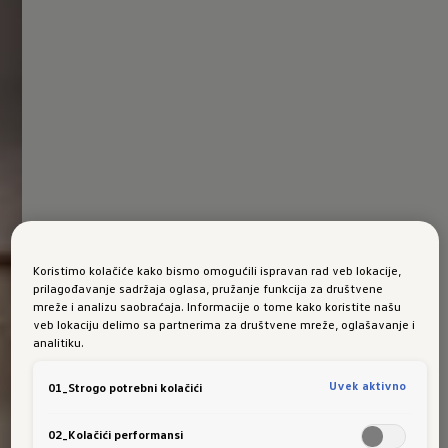
Koristimo kolačiće kako bismo omogućili ispravan rad veb lokacije,
prilagođavanje sadržaja oglasa, pružanje funkcija za društvene
mreže i analizu saobraćaja. Informacije o tome kako koristite našu
veb lokaciju delimo sa partnerima za društvene mreže, oglašavanje i
analitiku.
Uvek aktivno
01_Strogo potrebni kolačići
02_Kolačići performansi