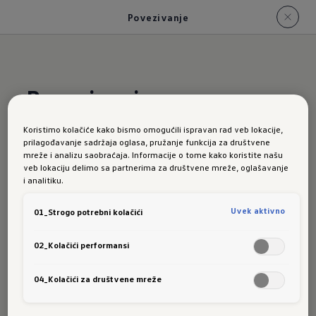
Povezivanje
Povezivanje
Koristimo kolačiće kako bismo omogućili ispravan rad veb lokacije,
ID.5
prilagođavanje sadržaja oglasa, pružanje funkcija za društvene
mreže i analizu saobraćaja. Informacije o tome kako koristite našu
veb lokaciju delimo sa partnerima za društvene mreže, oglašavanje
i analitiku.
Uvek aktivno
01_Strogo potrebni kolačići
02_Kolačići performansi
Odricanje odgovornosti Volkswagen
04_Kolačići za društvene mreže
U retkim slučajevima postoji mogućnost da cene nisu
aktuelne. Molimo kontaktirajte Vašeg trgovca za