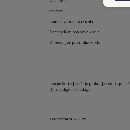
Svi modeli
Novosti
Konfigurator novih vozila
Odmah dostupna nova vozila
Volkswagen privredna vozila
Cookie Settings
Zaštita podataka
Kodeks ponaš
Opoziv digitalnih usluga
© Porsche SCG 2026