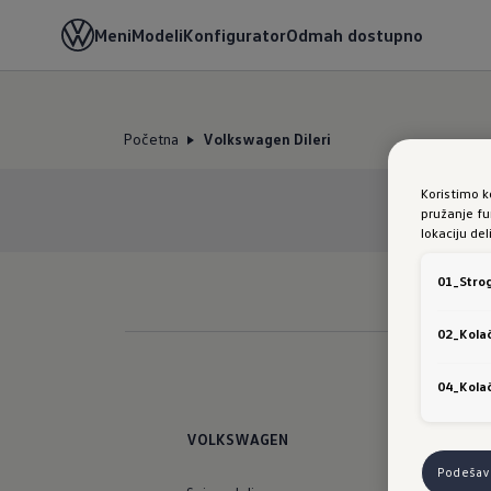
Meni
Modeli
Konfigurator
Odmah dostupno
Početna
Volkswagen Dileri
Koristimo k
pružanje fu
lokaciju de
01_Strog
02_Kolač
04_Kolač
VOLKSWAGEN
Podešava