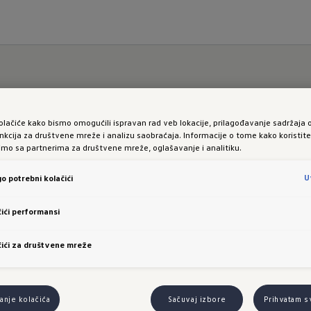
Map is blocked
olačiće kako bismo omogućili ispravan rad veb lokacije, prilagođavanje sadržaja 
nkcija za društvene mreže i analizu saobraćaja. Informacije o tome kako koristit
Adjust cookie settings
limo sa partnerima za društvene mreže, oglašavanje i analitiku.
U
o potrebni kolačići
ići performansi
ići za društvene mreže
SERVIS
PODRŠKA
nje kolačića
Sačuvaj izbore
Prihvatam s