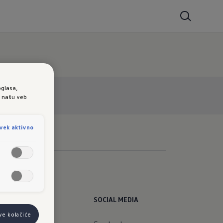
oglasa,
e našu veb
vek aktivno
SOCIAL MEDIA
ve kolačiće