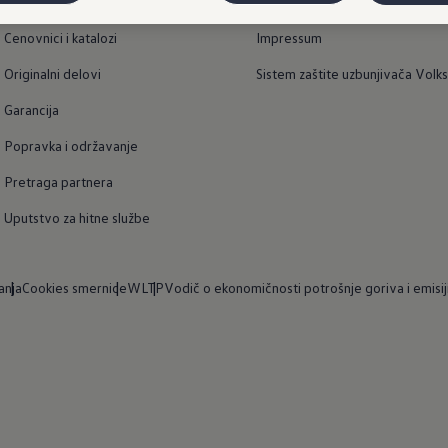
Povezivanje i mobilnost
Kontakt
Cenovnici i katalozi
Impressum
Originalni delovi
Sistem zaštite uzbunjivača Vol
Garancija
Popravka i održavanje
Pretraga partnera
Uputstvo za hitne službe
anja
Cookies smernice
WLTP
Vodič o ekonomičnosti potrošnje goriva i emisi