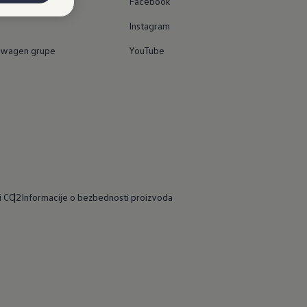
Facebook
Instagram
kswagen grupe
YouTube
ji CO2
Informacije o bezbednosti proizvoda