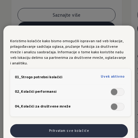
Saznajte više
Konfigurišite
Cenovnik
Koristimo kolačiće kako bismo omogućili ispravan rad veb lokacije,
prilagođavanje sadržaja oglasa, pružanje funkcija za društvene
mreže i analizu saobraćaja. Informacije o tome kako koristite našu
veb lokaciju delimo sa partnerima za društvene mreže, oglašavanje
i analitiku.
Gorivo
Benzin / Dizel
Maksimalna
110 - 142 kW / 150 - 193
snaga
KS
Uvek aktivno
01_Strogo potrebni kolačići
Vožnja
Integralna vuča / Prednja vuča
Menjač
DSG 7 brzina
02_Kolačići performansi
04_Kolačići za društvene mreže
Istaknuto:
Tekstilne patosnice, napred i nazad
Kamera za vožnju unazad
Prihvatam sve kolačiće