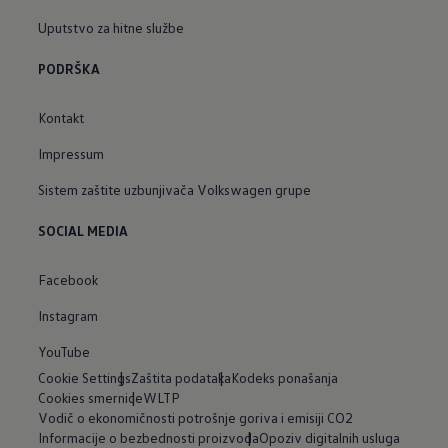
Uputstvo za hitne službe
PODRŠKA
Kontakt
Impressum
Sistem zaštite uzbunjivača Volkswagen grupe
SOCIAL MEDIA
Facebook
Instagram
YouTube
Cookie Settings
Zaštita podataka
Kodeks ponašanja
Cookies smernice
WLTP
Vodič o ekonomičnosti potrošnje goriva i emisiji CO2
Informacije o bezbednosti proizvoda
Opoziv digitalnih usluga