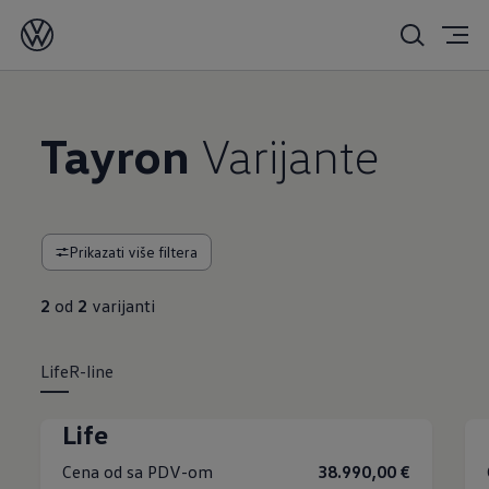
Tayron
Varijante
Prikazati više filtera
2
od
2
varijanti
Life
R-line
Life
Cena od sa PDV-om
38.990,00 €