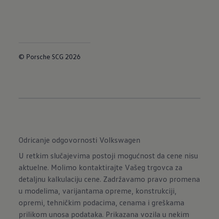
© Porsche SCG 2026
Odricanje odgovornosti Volkswagen
U retkim slučajevima postoji mogućnost da cene nisu
aktuelne. Molimo kontaktirajte Vašeg trgovca za
detaljnu kalkulaciju cene. Zadržavamo pravo promena
u modelima, varijantama opreme, konstrukciji,
opremi, tehničkim podacima, cenama i greškama
prilikom unosa podataka. Prikazana vozila u nekim