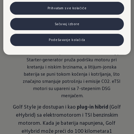
opcija u novom Golfu:
Prihvatam sve kolačiće
2,0 l turbodizel motor
 snage 110 kW.
Sačuvaj izbore
Jednog od dva 
1,5 l TSI motora
 sa 85 kW ili 110 
kW.
Podešavanje kolačića
1,5 l eTSI motor
 je takođe dostupan, koji je 
efikasan i koristi djelimično hibridnu tehnologiju. 
Starter-generator pruža podršku motoru pri 
kretanju i niskim brzinama, a litijum-jonska 
baterija se puni tokom kočenja i kotrljanja, što 
značajno smanjuje potrošnju i emisije CO2. eTSI 
motori su upareni sa 7-stepenim DSG 
menjačem.
Golf Style je dostupan i kao
plug-in hibrid
(Golf
eHybrid) sa elektromotorom i TSI benzinskim
motorom. Kada je baterija napunjena, Golf
eHybrid može preći do 100 kilometara1