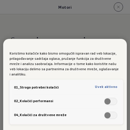
Motori
Snaga,
iznova generisana
Koristimo kolačiće kako bismo omogućili ispravan rad veb lokacije,
Novi Golf:
prilagođavanje sadržaja oglasa, pružanje funkcija za društvene
mreže i analizu saobraćaja. Informacije o tome kako koristite našu
veb lokaciju delimo sa partnerima za društvene mreže, oglašavanje
i analitiku.
motori
Uvek aktivno
01_Strogo potrebni kolačići
02_Kolačići performansi
04_Kolačići za društvene mreže
Možete da birate između nekoliko pogonskih