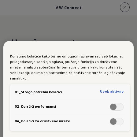
VW Connect
Umrežen sa svetom
Koristimo kolačiće kako bismo omogućili ispravan rad veb lokacije,
Novi Golf:
prilagođavanje sadržaja oglasa, pružanje funkcija za društvene
mreže i analizu saobraćaja. Informacije o tome kako koristite našu
veb lokaciju delimo sa partnerima za društvene mreže, oglašavanje
i analitiku.
VW
Uvek aktivno
01_Strogo potrebni kolačići
02_Kolačići performansi
Connect
04_Kolačići za društvene mreže