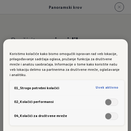
Panoramski krov
Proširite
svoje vidike
Koristimo kolačiće kako bismo omogućili ispravan rad veb lokacije,
Novi Golf:
prilagođavanje sadržaja oglasa, pružanje funkcija za društvene
mreže i analizu saobraćaja. Informacije o tome kako koristite našu
veb lokaciju delimo sa partnerima za društvene mreže, oglašavanje
i analitiku.
panoram
Uvek aktivno
01_Strogo potrebni kolačići
02_Kolačići performansi
ski krov
04_Kolačići za društvene mreže