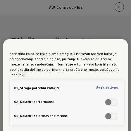
VW Connect Plus
Otkrijte novitete
– bilo na
putu ili u digitalnom obliku
Koristimo kolačiće kako bismo omogućili ispravan rad veb lokacije,
prilagođavanje sadržaja oglasa, pružanje funkcija za društvene
Novi Golf:
mreže i analizu saobraćaja. Informacije o tome kako koristite našu
veb lokaciju delimo sa partnerima za društvene mreže, oglašavanje
i analitiku.
Uvek aktivno
01_Strogo potrebni kolačići
VW
02_Kolačići performansi
04_Kolačići za društvene mreže