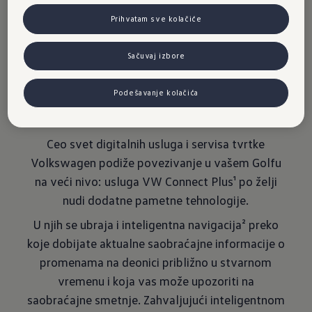
Connect
Prihvatam sve kolačiće
Plus
Sačuvaj izbore
Podešavanje kolačića
Ceo svet digitalnih usluga i servisa tvrtke
Volkswagen podiže povezivanje u vašem Golfu
na veći nivo: usluga VW Connect Plus¹ po želji
nudi dodatne pametne tehnologije.
U njih se ubraja i inteligentna navigacija² preko
koje dobijate aktualne saobraćajne informacije o
promenama na deonici približno u stvarnom
vremenu i koja vas može upozoriti na
saobraćajne smetnje. Zahvaljujući inteligentnom