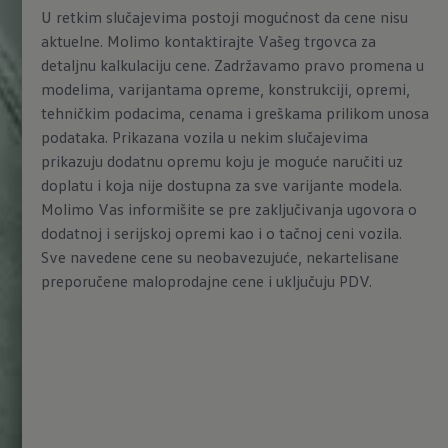
U retkim slučajevima postoji mogućnost da cene nisu
aktuelne. Molimo kontaktirajte Vašeg trgovca za
detaljnu kalkulaciju cene. Zadržavamo pravo promena u
modelima, varijantama opreme, konstrukciji, opremi,
tehničkim podacima, cenama i greškama prilikom unosa
podataka. Prikazana vozila u nekim slučajevima
prikazuju dodatnu opremu koju je moguće naručiti uz
doplatu i koja nije dostupna za sve varijante modela.
Molimo Vas informišite se pre zaključivanja ugovora o
dodatnoj i serijskoj opremi kao i o tačnoj ceni vozila.
Sve navedene cene su neobavezujuće, nekartelisane
preporučene maloprodajne cene i uključuju PDV.