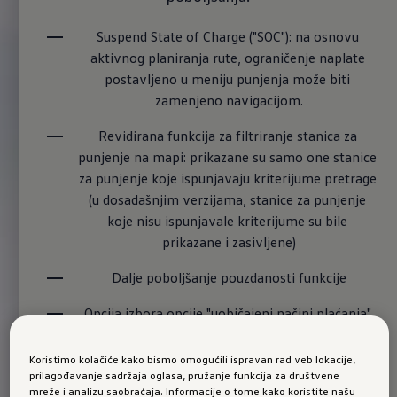
Suspend State of Charge ("SOC"): na osnovu 
aktivnog planiranja rute, ograničenje naplate 
postavljeno u meniju punjenja može biti 
zamenjeno navigacijom.
Revidirana funkcija za filtriranje stanica za 
punjenje na mapi: prikazane su samo one stanice 
za punjenje koje ispunjavaju kriterijume pretrage 
(u dosadašnjim verzijama, stanice za punjenje 
koje nisu ispunjavale kriterijume su bile 
prikazane i zasivljene)
Dalje poboljšanje pouzdanosti funkcije
Opcija izbora opcije "uobičajeni načini plaćanja" 
("uobičajeni načini plaćanja") više nije dostupna u 
podešavanjima automatskog zaustavljanja 
Koristimo kolačiće kako bismo omogućili ispravan rad veb lokacije,
prilagođavanje sadržaja oglasa, pružanje funkcija za društvene
naplate
mreže i analizu saobraćaja. Informacije o tome kako koristite našu