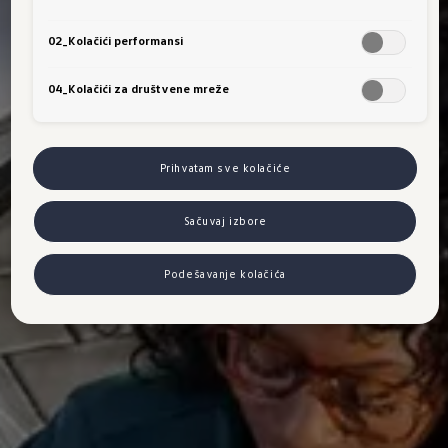
02_Kolačići performansi
04_Kolačići za društvene mreže
Prihvatam sve kolačiće
Sačuvaj izbore
Podešavanje kolačića