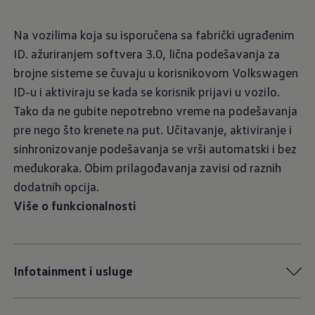
Na vozilima koja su isporučena sa fabrički ugrađenim
ID. ažuriranjem softvera 3.0, lična podešavanja za
brojne sisteme se čuvaju u korisnikovom Volkswagen
ID-u i aktiviraju se kada se korisnik prijavi u vozilo.
Tako da ne gubite nepotrebno vreme na podešavanja
pre nego što krenete na put. Učitavanje, aktiviranje i
sinhronizovanje podešavanja se vrši automatski i bez
međukoraka. Obim prilagođavanja zavisi od raznih
dodatnih opcija.
Više o funkcionalnosti
Infotainment i usluge