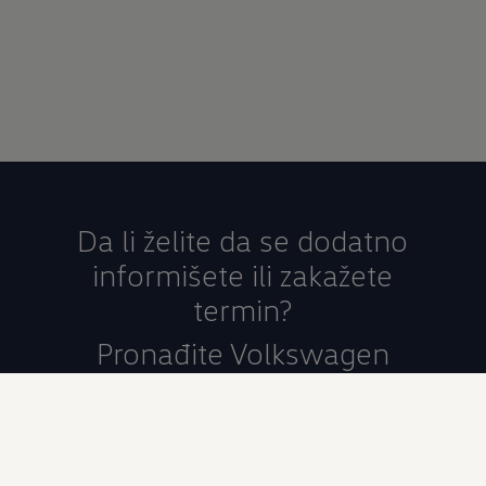
Da li želite da se dodatno
informišete ili zakažete
termin?
Pronađite Volkswagen
partnera
Iskoristite našu praktičnu funkciju pretrage
partnera kako biste pronašli Volkswagen