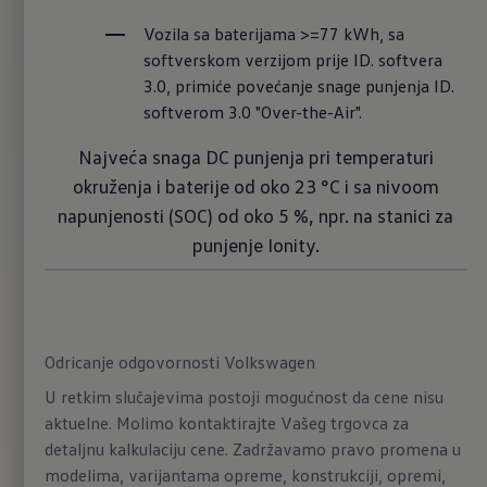
Vozila sa baterijama >=77 kWh, sa 
softverskom verzijom prije ID. softvera 
3.0, primiće povećanje snage punjenja ID. 
softverom 3.0 "Over-the-Air".
Najveća snaga DC punjenja pri temperaturi
okruženja i baterije od oko 23 °C i sa nivoom
napunjenosti (SOC) od oko 5 %, npr. na stanici za
punjenje Ionity.
Odricanje odgovornosti Volkswagen
U retkim slučajevima postoji mogućnost da cene nisu
aktuelne. Molimo kontaktirajte Vašeg trgovca za
detaljnu kalkulaciju cene. Zadržavamo pravo promena u
modelima, varijantama opreme, konstrukciji, opremi,