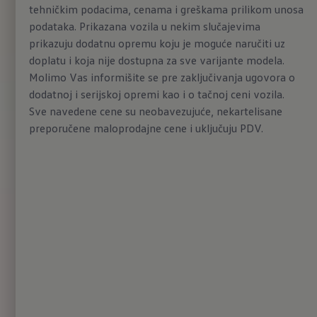
tehničkim podacima, cenama i greškama prilikom unosa
podataka. Prikazana vozila u nekim slučajevima
prikazuju dodatnu opremu koju je moguće naručiti uz
doplatu i koja nije dostupna za sve varijante modela.
Molimo Vas informišite se pre zaključivanja ugovora o
dodatnoj i serijskoj opremi kao i o tačnoj ceni vozila.
Sve navedene cene su neobavezujuće, nekartelisane
preporučene maloprodajne cene i uključuju PDV.