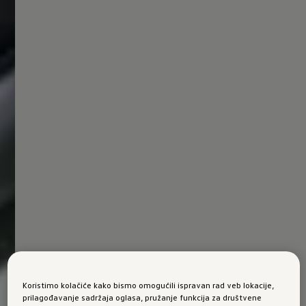
Koristimo kolačiće kako bismo omogućili ispravan rad veb lokacije,
prilagođavanje sadržaja oglasa, pružanje funkcija za društvene