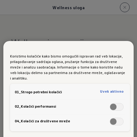
Wellness uloga
Wellness inscenacija
Koristimo kolačiće kako bismo omogućili ispravan rad veb lokacije,
Nikad nije
bilo lakše osjećati se ugodno
prilagođavanje sadržaja oglasa, pružanje funkcija za društvene
mreže i analizu saobraćaja. Informacije o tome kako koristite našu
Komforna vožnja, bolji dolazak na odredište -
veb lokaciju delimo sa partnerima za društvene mreže, oglašavanje
svojom novom, opcijskom aplikacijom
i analitiku.
Wellness-In-Car-App¹ vaš ID. model pobrinut
Uvek aktivno
01_Strogo potrebni kolačići
će se da se osjećate ugodno. Pomoću
aplikacije možete aktivirati razne wellness
02_Kolačići performansi
programe tijekom vožnje ili postupka punjenja.
Novi koncept klimatizacije s inteligentnim
04_Kolačići za društvene mreže
mlaznicama po potrebi regulira zračnu struju
ciljano i dinamično. U kombinaciji sa zvukom,