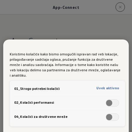
App-Connect
App-Connect
Koristimo kolačiće kako bismo omogućili ispravan rad veb lokacije,
Infotainment i entertainment
za svaki
prilagođavanje sadržaja oglasa, pružanje funkcija za društvene
trenutak
mreže i analizu saobraćaja. Informacije o tome kako koristite našu
veb lokaciju delimo sa partnerima za društvene mreže, oglašavanje
Želite komforno upravljati svojim aplikacijama
i analitiku.
na smartphone uređaju iz vozila? To je vrlo
Uvek aktivno
01_Strogo potrebni kolačići
jednostavno zahvaljujući usluzi App Connect¹.
Ona vam omogućava da odabranim
02_Kolačići performansi
aplikacijama i sadržajima rukujete izravno iz
svog Volkswagena. Oni se putem tehnologije
04_Kolačići za društvene mreže
Apple CarPlay ili Android Auto tvrtke Google²
bežično prenose na zaslon infotainment