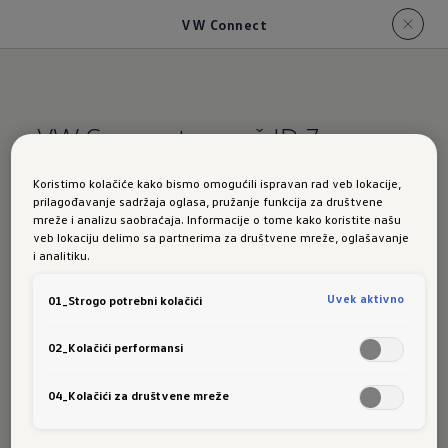
VW Connect
VW Connect za vaš ID.7
Koristimo kolačiće kako bismo omogućili ispravan rad veb lokacije,
Povežite se
sa svojim modelom ID.7
prilagođavanje sadržaja oglasa, pružanje funkcija za društvene
mreže i analizu saobraćaja. Informacije o tome kako koristite našu
S digitalnim uslugama VW Connect¹ vaš će
veb lokaciju delimo sa partnerima za društvene mreže, oglašavanje
ID.7 po želji biti online putem fiksno
i analitiku.
integrirane SIM kartice. Prometne informacije
Uvek aktivno
01_Strogo potrebni kolačići
približno u stvarnom vremenu i stanice za
punjenje sa statusom zauzetosti i radnim
02_Kolačići performansi
vremenom raspoložive su s uslugom VW
Connect Plus1. Ostale digitalne proizvode za
04_Kolačići za društvene mreže
svoj ID. možete skinuti, instalirati i aktualizirati
putem In-Car-Shopa.²