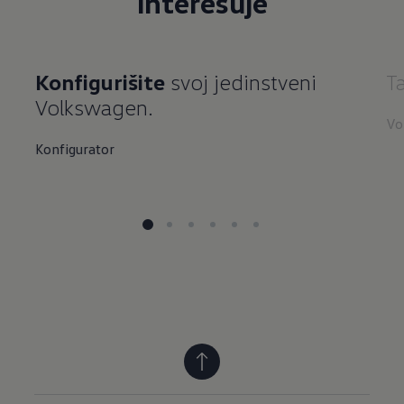
interesuje
Konfigurišite
svoj jedinstveni
T
Volkswagen.
Vo
Konfigurator