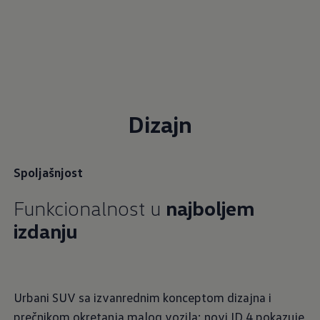
Dizajn
Spoljašnjost
Funkcionalnost u
najboljem
izdanju
Urbani SUV sa izvanrednim konceptom dizajna i
prečnikom okretanja malog vozila: novi ID.4 pokazuje