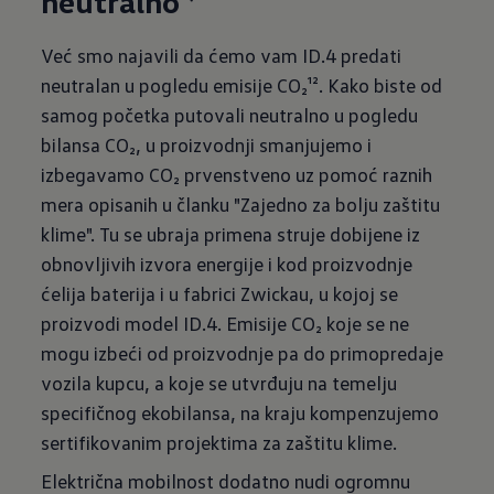
neutralno³⁾
Već smo najavili da ćemo vam ID.4 predati
neutralan u pogledu emisije CO₂¹². Kako biste od
samog početka putovali neutralno u pogledu
bilansa CO₂, u proizvodnji smanjujemo i
izbegavamo CO₂ prvenstveno uz pomoć raznih
mera opisanih u članku "Zajedno za bolju zaštitu
klime". Tu se ubraja primena struje dobijene iz
obnovljivih izvora energije i kod proizvodnje
ćelija baterija i u fabrici Zwickau, u kojoj se
proizvodi model ID.4. Emisije CO₂ koje se ne
mogu izbeći od proizvodnje pa do primopredaje
vozila kupcu, a koje se utvrđuju na temelju
specifičnog ekobilansa, na kraju kompenzujemo
sertifikovanim projektima za zaštitu klime.
Električna mobilnost dodatno nudi ogromnu