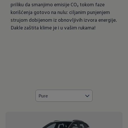
priliku da smanjimo emisije CO₂ tokom faze
korišćenja gotovo na nulu: ciljanim punjenjem
strujom dobijenom iz obnovljivih izvora energije.
Dakle zaštita klime je i u vašim rukama!