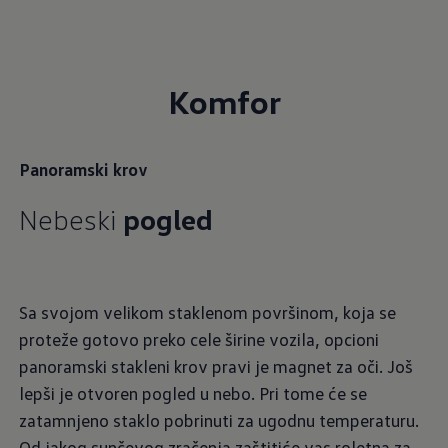
Komfor
Panoramski krov
Nebeski
pogled
Sa svojom velikom staklenom površinom, koja se
proteže gotovo preko cele širine vozila, opcioni
panoramski stakleni krov pravi je magnet za oči. Još
lepši je otvoren pogled u nebo. Pri tome će se
zatamnjeno staklo pobrinuti za ugodnu temperaturu.
Od jakog sunčevog zračenja zaštitiće vas roletna za