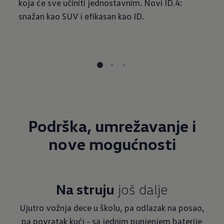
koja će sve učiniti jednostavnim. Novi ID.4:
snažan kao SUV i efikasan kao ID.
Podrška, umrežavanje i
nove mogućnosti
Na struju
još dalje
Ujutro vožnja dece u školu, pa odlazak na posao,
pa povratak kući - sa jednim punjenjem baterije