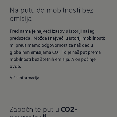
Na putu do mobilnosti bez
emisija
Pred nama je najveći izazov u istoriji našeg
preduzeća . Možda i najveći u istoriji mobilnosti:
mi preuzimamo odgovornost za naš deo u
globalnim emisijama CO₂. To je naš put prema
mobilnosti bez štetnih emisija. A on počinje
ovde.
Više informacija
Započnite put u
CO2-