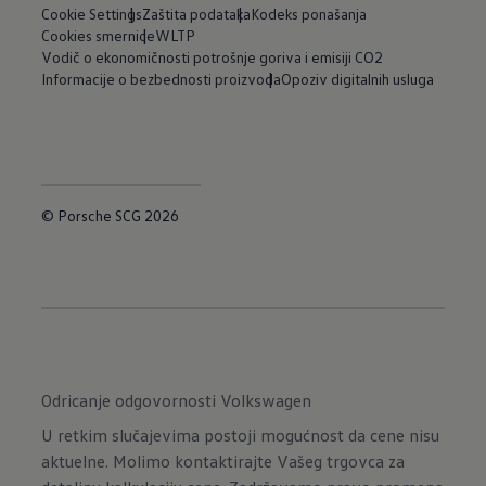
Cookie Settings
Zaštita podataka
Kodeks ponašanja
Cookies smernice
WLTP
Vodič o ekonomičnosti potrošnje goriva i emisiji CO2
Informacije o bezbednosti proizvoda
Opoziv digitalnih usluga
© Porsche SCG 2026
Odricanje odgovornosti Volkswagen
U retkim slučajevima postoji mogućnost da cene nisu
aktuelne. Molimo kontaktirajte Vašeg trgovca za