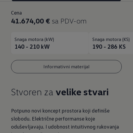
Cena
41.674,00 €
sa PDV-om
Snaga motora (kW)
Snaga motora (KS)
140 - 210
kW
190 - 286
KS
Informativni materijal
Stvoren za
velike stvari
Potpuno novi koncept prostora koji definiše
slobodu. Električne performanse koje
oduševljavaju. I udobnost intuitivnog rukovanja