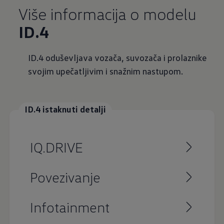
Više informacija o modelu
ID.4
ID.4 oduševljava vozača, suvozača i prolaznike
svojim upečatljivim i snažnim nastupom.
ID.4 istaknuti detalji
IQ.DRIVE
Povezivanje
Infotainment