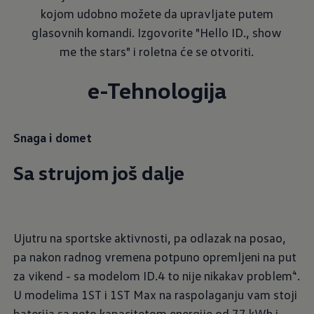
kojom udobno možete da upravljate putem
glasovnih komandi. Izgovorite "Hello ID., show
me the stars" i roletna će se otvoriti.
e-Tehnologija
Snaga i domet
Sa strujom još dalje
Ujutru na sportske aktivnosti, pa odlazak na posao,
pa nakon radnog vremena potpuno opremljeni na put
za vikend - sa modelom ID.4 to nije nikakav problem⁴.
U modelima 1ST i 1ST Max na raspolaganju vam stoji
baterija sa neto kapacitetom energije od 77 kWh i