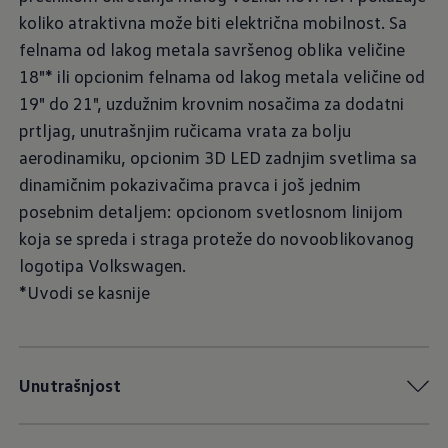
koliko atraktivna može biti električna mobilnost. Sa
felnama od lakog metala savršenog oblika veličine
18"* ili opcionim felnama od lakog metala veličine od
19" do 21", uzdužnim krovnim nosačima za dodatni
prtljag, unutrašnjim ručicama vrata za bolju
aerodinamiku, opcionim 3D LED zadnjim svetlima sa
dinamičnim pokazivačima pravca i još jednim
posebnim detaljem: opcionom svetlosnom linijom
koja se spreda i straga proteže do novooblikovanog
logotipa Volkswagen.
*Uvodi se kasnije
Unutrašnjost