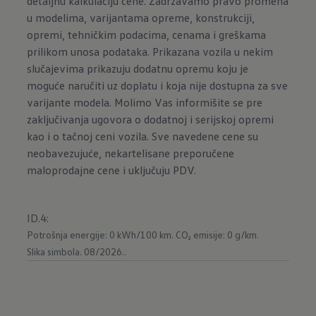
detaljnu kalkulaciju cene. Zadržavamo pravo promena
u modelima, varijantama opreme, konstrukciji,
opremi, tehničkim podacima, cenama i greškama
prilikom unosa podataka. Prikazana vozila u nekim
slučajevima prikazuju dodatnu opremu koju je
moguće naručiti uz doplatu i koja nije dostupna za sve
varijante modela. Molimo Vas informišite se pre
zaključivanja ugovora o dodatnoj i serijskoj opremi
kao i o tačnoj ceni vozila. Sve navedene cene su
neobavezujuće, nekartelisane preporučene
maloprodajne cene i uključuju PDV.
ID.4
:
Potrošnja energije: 0 kWh/100 km.
CO₂ emisije: 0 g/km.
Slika simbola. 08/2026..