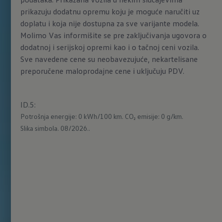
prikazuju dodatnu opremu koju je moguće naručiti uz
doplatu i koja nije dostupna za sve varijante modela.
Molimo Vas informišite se pre zaključivanja ugovora o
dodatnoj i serijskoj opremi kao i o tačnoj ceni vozila.
Sve navedene cene su neobavezujuće, nekartelisane
preporučene maloprodajne cene i uključuju PDV.
ID.5
:
Potrošnja energije: 0 kWh/100 km.
CO₂ emisije: 0 g/km.
Slika simbola. 08/2026..