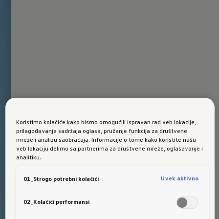
Koristimo kolačiće kako bismo omogućili ispravan rad veb lokacije,
prilagođavanje sadržaja oglasa, pružanje funkcija za društvene
mreže i analizu saobraćaja. Informacije o tome kako koristite našu
veb lokaciju delimo sa partnerima za društvene mreže, oglašavanje i
analitiku.
Uvek aktivno
01_Strogo potrebni kolačići
02_Kolačići performansi