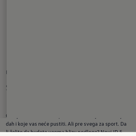
Tehnologija
Progresivno upravljanje i sportsko vešanje
Sportska
veza
GTX je skraćenica za e-performanse koje oduzimaju
dah i koje vas neće pustiti. Ali pre svega za sport. Da
li želite da budete veoma blizu podloge? Novi ID.5