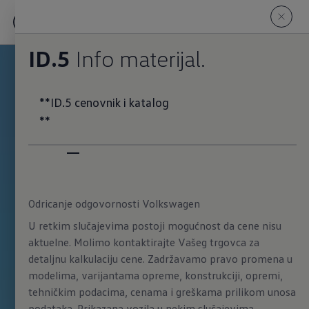
ID.5
Info materijal.
**ID.5 cenovnik i katalog
**
Odricanje odgovornosti Volkswagen
U retkim slučajevima postoji mogućnost da cene nisu
aktuelne. Molimo kontaktirajte Vašeg trgovca za
detaljnu kalkulaciju cene. Zadržavamo pravo promena u
modelima, varijantama opreme, konstrukciji, opremi,
tehničkim podacima, cenama i greškama prilikom unosa
podataka. Prikazana vozila u nekim slučajevima