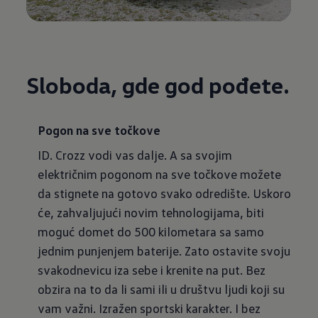
Sloboda, gde god pođete.
Pogon na sve točkove
ID. Crozz vodi vas dalje. A sa svojim
električnim pogonom na sve točkove možete
da stignete na gotovo svako odredište. Uskoro
će, zahvaljujući novim tehnologijama, biti
moguć domet do 500 kilometara sa samo
jednim punjenjem baterije. Zato ostavite svoju
svakodnevicu iza sebe i krenite na put. Bez
obzira na to da li sami ili u društvu ljudi koji su
vam važni. Izražen sportski karakter. I bez