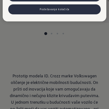
Podešavanje kolačića
Prototip modela ID. Crozz marke Volkswagen
oličenje je električne mobilnosti budućnosti. On
pršti od inovacija koje vam omogućavaju da
dinamično i nečujno klizite krivudavim putevima.
U jednom trenutku u budućnosti vaše vozilo će
po želji moći da vas voziti automatizovano - pri