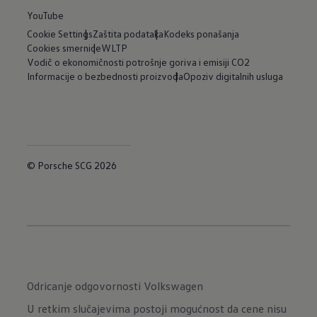
YouTube
Cookie Settings
Zaštita podataka
Kodeks ponašanja
Cookies smernice
WLTP
Vodič o ekonomičnosti potrošnje goriva i emisiji CO2
Informacije o bezbednosti proizvoda
Opoziv digitalnih usluga
© Porsche SCG 2026
Odricanje odgovornosti Volkswagen
U retkim slučajevima postoji mogućnost da cene nisu