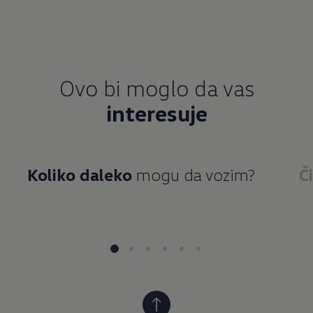
Ovo bi moglo da vas
interesuje
Koliko daleko
mogu da vozim?
Č