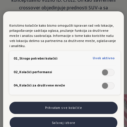
crossover objedinjuje prednosti SUV-a sa
elegancijom coupéa. Prilično praktično. Naime,
on je kod kuće kako u gradu tako i u prirodi. Baš
Koristimo kolačiće kako bismo omogućili ispravan rad veb lokacije,
poput vas. I on vam omogućava puno toga.
prilagođavanje sadržaja oglasa, pružanje funkcija za društvene
mreže i analizu saobraćaja. Informacije o tome kako koristite našu
Sasvim jednostavno. I sasvim električno.
veb lokaciju delimo sa partnerima za društvene mreže, oglašavanje
i analitiku.
Uvek aktivno
01_Strogo potrebni kolačići
02_Kolačići performansi
04_Kolačići za društvene mreže
Prihvatam sve kolačiće
Sačuvaj izbore