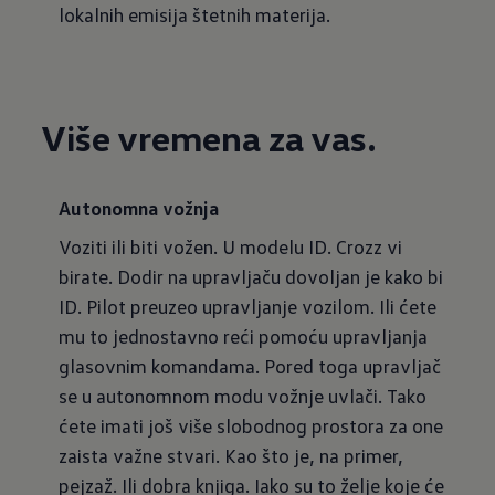
lokalnih emisija štetnih materija.
Više vremena za vas.
Autonomna vožnja
Voziti ili biti vožen. U modelu ID. Crozz vi
birate. Dodir na upravljaču dovoljan je kako bi
ID. Pilot preuzeo upravljanje vozilom. Ili ćete
mu to jednostavno reći pomoću upravljanja
glasovnim komandama. Pored toga upravljač
se u autonomnom modu vožnje uvlači. Tako
ćete imati još više slobodnog prostora za one
zaista važne stvari. Kao što je, na primer,
pejzaž. Ili dobra knjiga. Iako su to želje koje će