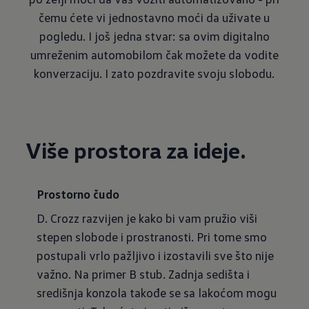
čemu ćete vi jednostavno moći da uživate u
pogledu. I još jedna stvar: sa ovim digitalno
umreženim automobilom čak možete da vodite
konverzaciju. I zato pozdravite svoju slobodu.
Više prostora za ideje.
Prostorno čudo
D. Crozz razvijen je kako bi vam pružio viši
stepen slobode i prostranosti. Pri tome smo
postupali vrlo pažljivo i izostavili sve što nije
važno. Na primer B stub. Zadnja sedišta i
središnja konzola takođe se sa lakoćom mogu