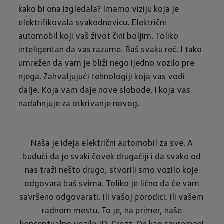
kako bi ona izgledala? Imamo viziju koja je
elektrifikovala svakodnevicu. Električni
automobil koji vaš život čini boljim. Toliko
inteligentan da vas razume. Baš svaku reč. I tako
umrežen da vam je bliži nego ijedno vozilo pre
njega. Zahvaljujući tehnologiji koja vas vodi
dalje. Koja vam daje nove slobode. I koja vas
nadahnjuje za otkrivanje novog.
Naša je ideja električni automobil za sve. A
budući da je svaki čovek drugačiji i da svako od
nas traži nešto drugo, stvorili smo vozilo koje
odgovara baš svima. Toliko je lično da će vam
savršeno odgovarati. Ili vašoj porodici. Ili vašem
radnom mestu. To je, na primer, naše
konceptualno vozilo ID. Crozz. On kao savremeni