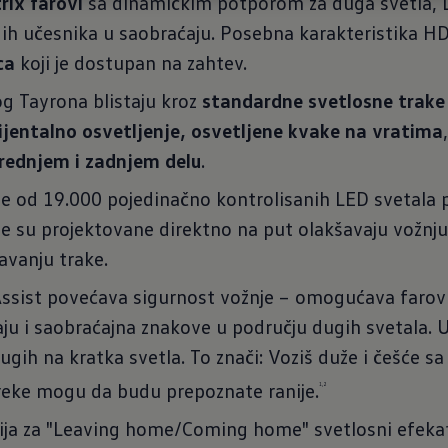
ix farovi
sa dinamičkim potporom za duga svetla, Li
gih učesnika u saobraćaju. Posebna karakteristika HD
ca
koji je dostupan na zahtev.
og Tayrona blistaju kroz
standardne svetlosne trake 
ijentalno osvetljenje, osvetljene kvake na vratima
rednjem i zadnjem delu
.
e od 19.000 pojedinačno kontrolisanih LED svetala p
oje su projektovane direktno na put olakšavaju vožnj
avanju trake.
ssist povećava sigurnost vožnje – omogućava farov
ju i saobraćajna znakove u području dugih svetala.
ugih na kratka svetla. To znači: Voziš duže i češće s
epreke mogu da budu prepoznate ranije.
1,2
ija za "Leaving home/Coming home" svetlosni efekat