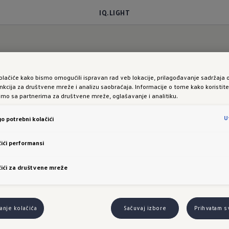
IQ.LIGHT
olačiće kako bismo omogućili ispravan rad veb lokacije, prilagođavanje sadržaja 
jedno s vama
nkcija za društvene mreže i analizu saobraćaja. Informacije o tome kako koristit
limo sa partnerima za društvene mreže, oglašavanje i analitiku.
ron:
IQ.LIGHT
U
o potrebni kolačići
ići performansi
ići za društvene mreže
ne
nje kolačića
Sačuvaj izbore
Prihvatam s