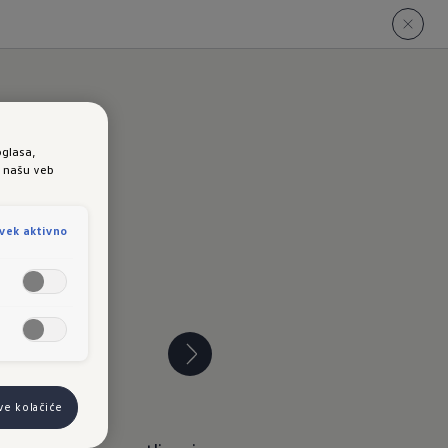
oglasa,
e našu veb
vek aktivno
Paket opreme R-L
ve kolačiće