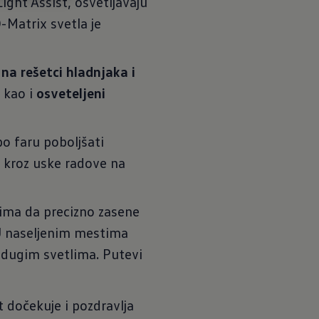
ght Assist, osvetljavaju
-Matrix svetla je
na rešetci hladnjaka i
, kao i
osveteljeni
o faru poboljšati
u kroz uske radove na
ima da precizno zasene
 U naseljenim mestima
a dugim svetlima. Putevi
 dočekuje i pozdravlja