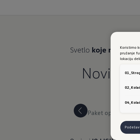
Koristimo k
Svetlo
koje misli za
pružanje fu
lokaciju de
Novi Tay
01_Strog
02_Kolač
04_Kolač
Paket opreme R-Li
Podešava