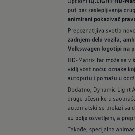
Opcioni
IQ.LIGHT HD-Matr
put bez zaslepljivanja dru
animirani pokazivač prav
Prepoznatljiva svetla nov
zadnjem delu vozila, amb
Volkswagen logotipi na p
HD-Matrix far može sa viš
vidljivost noću: oznake k
autoputu i pomažu u održ
Dodatno, Dynamic Light A
druge učesnike u saobraća
automatski se prelazi sa d
su bolje osvetljeni, a pr
Takođe, specijalna animac