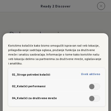
Ready 2 Discover
Dobra zabava i
maksimalno informisani
Koristimo kolačiće kako bismo omogućili ispravan rad veb lokacije,
prilagođavanje sadržaja oglasa, pružanje funkcija za društvene
mreže i analizu saobraćaja. Informacije o tome kako koristite našu
Ready 2 Discover
veb lokaciju delimo sa partnerima za društvene mreže, oglašavanje
i analitiku.
Opcioni radio uređaj "Ready 2 Discover"¹ ² ima
mogućnost nadogradnje³ tako da ga možete
Uvek aktivno
01_Strogo potrebni kolačići
proširiti u potpuno funkcionalni navigacioni
02_Kolačići performansi
sistem. Sa njim takođe dolaze:
04_Kolačići za društvene mreže
Veliki TFT ekran u boji (20,3 cm)
Dodirni ekran sa senzorima približavanja