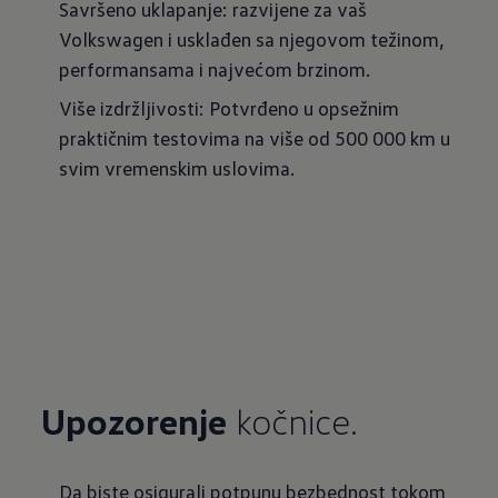
Savršeno uklapanje: razvijene za vaš
Volkswagen i usklađen sa njegovom težinom,
performansama i najvećom brzinom.
Više izdržljivosti: Potvrđeno u opsežnim
praktičnim testovima na više od 500 000 km u
svim vremenskim uslovima.
Upozorenje
kočnice.
Da biste osigurali potpunu bezbednost tokom