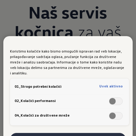
Naš servis
kočnica
za vaš
Volkswagen
Koristimo kolačiće kako bismo omogućili ispravan rad veb lokacije,
prilagođavanje sadržaja oglasa, pružanje funkcija za društvene
mreže i analizu saobraćaja. Informacije o tome kako koristite našu
veb lokaciju delimo sa partnerima za društvene mreže, oglašavanje
Gotovo nijedna komponenta vozila nema veći
i analitiku.
značaj za sigurnost od kočnica. Neograničena
funkcija disk kočnica pri tom je od odlučujućeg
Uvek aktivno
01_Strogo potrebni kolačići
značaja.
02_Kolačići performansi
Brošura
04_Kolačići za društvene mreže