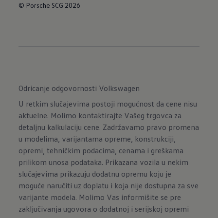
© Porsche SCG 2026
Odricanje odgovornosti Volkswagen
U retkim slučajevima postoji mogućnost da cene nisu
aktuelne. Molimo kontaktirajte Vašeg trgovca za
detaljnu kalkulaciju cene. Zadržavamo pravo promena
u modelima, varijantama opreme, konstrukciji,
opremi, tehničkim podacima, cenama i greškama
prilikom unosa podataka. Prikazana vozila u nekim
slučajevima prikazuju dodatnu opremu koju je
moguće naručiti uz doplatu i koja nije dostupna za sve
varijante modela. Molimo Vas informišite se pre
zaključivanja ugovora o dodatnoj i serijskoj opremi