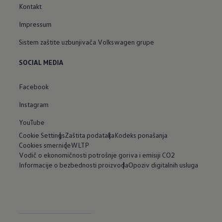
Kontakt
Impressum
Sistem zaštite uzbunjivača Volkswagen grupe
SOCIAL MEDIA
Facebook
Instagram
YouTube
Cookie Settings
Zaštita podataka
Kodeks ponašanja
Cookies smernice
WLTP
Vodič o ekonomičnosti potrošnje goriva i emisiji CO2
Informacije o bezbednosti proizvoda
Opoziv digitalnih usluga