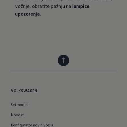
vožnje, obratite pažnju na
lampice
upozorenja.
VOLKSWAGEN
Svi modeli
Novosti
Konfigurator novih vozila