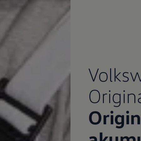
Volks
Origin
Origin
akumu