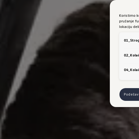
Koristimo k
pružanje fu
lokaciju de
01_Strog
02_Kolač
04_Kolač
Podešava