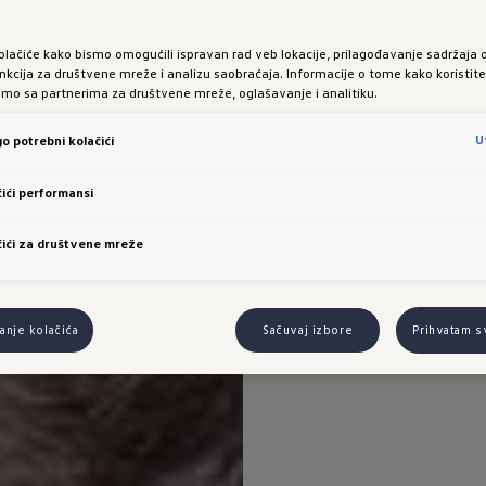
olačiće kako bismo omogućili ispravan rad veb lokacije, prilagođavanje sadržaja 
nkcija za društvene mreže i analizu saobraćaja. Informacije o tome kako koristit
limo sa partnerima za društvene mreže, oglašavanje i analitiku.
U
o potrebni kolačići
ići performansi
ići za društvene mreže
nje kolačića
Sačuvaj izbore
Prihvatam s