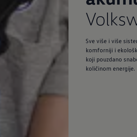
Volks
Sve više i više sis
komforniji i ekološk
koji pouzdano sna
količinom energije.