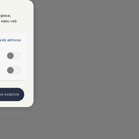
oglasa,
e našu veb
vek aktivno
ve kolačiće