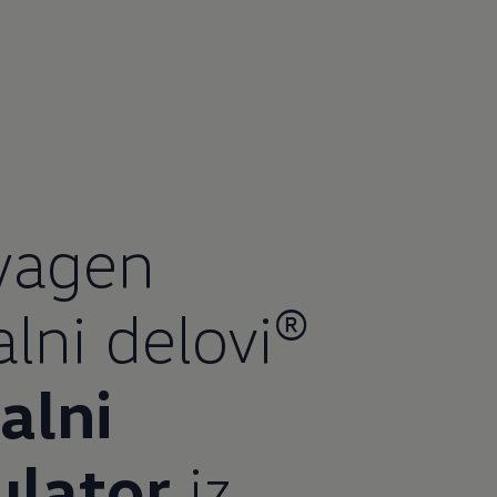
wagen
alni delovi®
alni
lator
iz