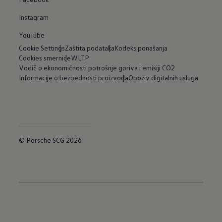
Instagram
YouTube
Cookie Settings
Zaštita podataka
Kodeks ponašanja
Cookies smernice
WLTP
Vodič o ekonomičnosti potrošnje goriva i emisiji CO2
Informacije o bezbednosti proizvoda
Opoziv digitalnih usluga
© Porsche SCG 2026