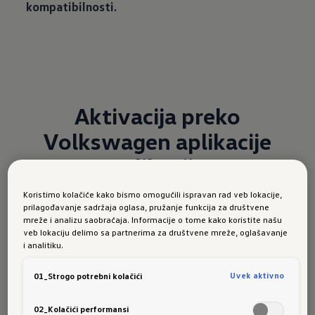
kompatibilnosti.
Aktivacija preko
Volkswagen aplikacije
aplikacije
Koristimo kolačiće kako bismo omogućili ispravan rad veb lokacije,
Aktivirajte mobilne online usluge kompanije
prilagođavanje sadržaja oglasa, pružanje funkcija za društvene
Volkswagen sasvim udobno pomoću vašeg
mreže i analizu saobraćaja. Informacije o tome kako koristite našu
veb lokaciju delimo sa partnerima za društvene mreže, oglašavanje
pametnog telefona: Sa We Connect aplikacijom
i analitiku.
ćete jednostavno i brzo napraviti korisnički nalog
i opremiti vaše vozilo mobilnim online uslugama.
Uvek aktivno
01_Strogo potrebni kolačići
Volkswagen aplikacija na App Store
02_Kolačići performansi