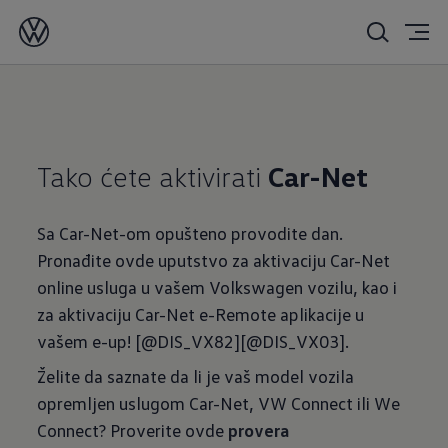
Tako ćete aktivirati
Car-Net
Sa Car-Net-om opušteno provodite dan.
Pronađite ovde uputstvo za aktivaciju Car-Net
online usluga u vašem Volkswagen vozilu, kao i
za aktivaciju Car-Net e-Remote aplikacije u
vašem e-up! [@DIS_VX82][@DIS_VX03].
Želite da saznate da li je vaš model vozila
opremljen uslugom Car-Net, VW Connect ili We
Connect? Proverite ovde
provera