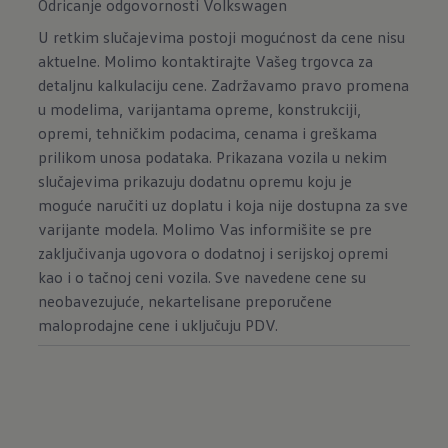
Odricanje odgovornosti Volkswagen
U retkim slučajevima postoji mogućnost da cene nisu
aktuelne. Molimo kontaktirajte Vašeg trgovca za
detaljnu kalkulaciju cene. Zadržavamo pravo promena
u modelima, varijantama opreme, konstrukciji,
opremi, tehničkim podacima, cenama i greškama
prilikom unosa podataka. Prikazana vozila u nekim
slučajevima prikazuju dodatnu opremu koju je
moguće naručiti uz doplatu i koja nije dostupna za sve
varijante modela. Molimo Vas informišite se pre
zaključivanja ugovora o dodatnoj i serijskoj opremi
kao i o tačnoj ceni vozila. Sve navedene cene su
neobavezujuće, nekartelisane preporučene
maloprodajne cene i uključuju PDV.