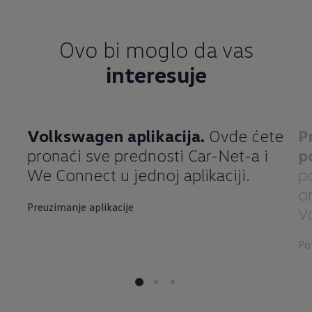
Ovo bi moglo da vas
interesuje
Volkswagen aplikacija.
Ovde ćete
P
pronaći sve prednosti Car-Net-a i
p
We Connect u jednoj aplikaciji.
p
o
Preuzimanje aplikacije
V
Po