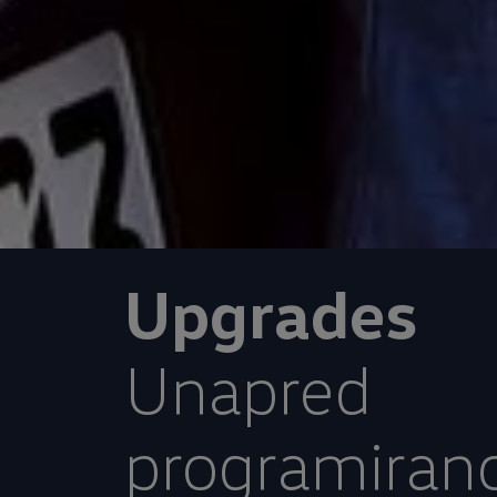
Upgrades
Unapred
programiran