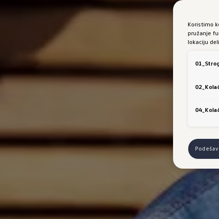
Koristimo k
pružanje fu
lokaciju de
01_Strog
02_Kolač
04_Kolač
Podešava