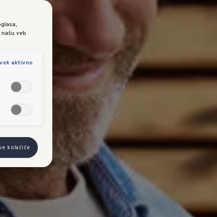
oglasa,
e našu veb
vek aktivno
ve kolačiće