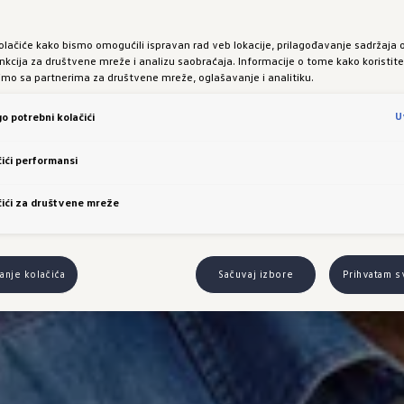
olačiće kako bismo omogućili ispravan rad veb lokacije, prilagođavanje sadržaja 
nkcija za društvene mreže i analizu saobraćaja. Informacije o tome kako koristit
limo sa partnerima za društvene mreže, oglašavanje i analitiku.
U
o potrebni kolačići
ići performansi
ići za društvene mreže
nje kolačića
Sačuvaj izbore
Prihvatam s