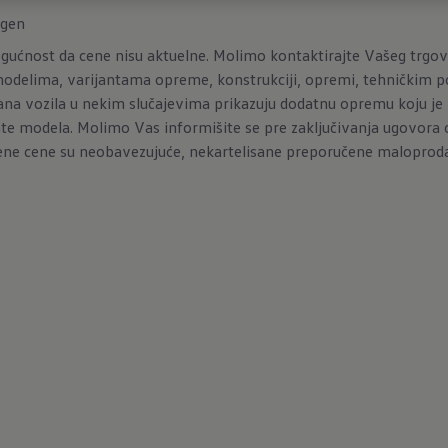
agen
ućnost da cene nisu aktuelne. Molimo kontaktirajte Vašeg trgovca
delima, varijantama opreme, konstrukciji, opremi, tehničkim 
ana vozila u nekim slučajevima prikazuju dodatnu opremu koju je 
nte modela. Molimo Vas informišite se pre zaključivanja ugovora 
edene cene su neobavezujuće, nekartelisane preporučene maloproda