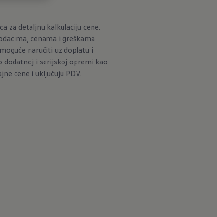
 za detaljnu kalkulaciju cene.
podacima, cenama i greškama
moguće naručiti uz doplatu i
o dodatnoj i serijskoj opremi kao
jne cene i uključuju PDV.