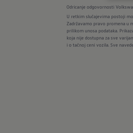
Odricanje odgovornosti Volksw
U retkim slučajevima postoji mog
Zadržavamo pravo promena u mo
prilikom unosa podataka. Prikaz
koja nije dostupna za sve varija
i o tačnoj ceni vozila. Sve nav