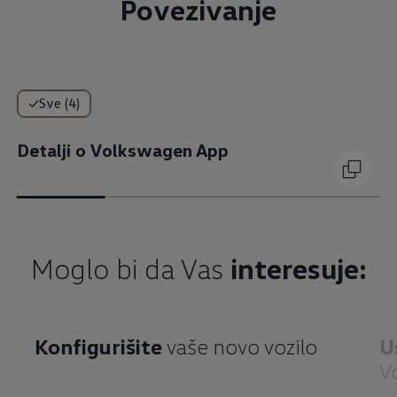
Povezivanje
Sve (4)
Detalji o Volkswagen App
Moglo bi da Vas
interesuje:
Konfigurišite
vaše novo vozilo
U
V