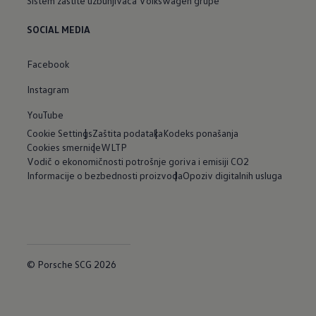
Sistem zaštite uzbunjivača Volkswagen grupe
SOCIAL MEDIA
Facebook
Instagram
YouTube
Cookie Settings
Zaštita podataka
Kodeks ponašanja
Cookies smernice
WLTP
Vodič o ekonomičnosti potrošnje goriva i emisiji CO2
Informacije o bezbednosti proizvoda
Opoziv digitalnih usluga
© Porsche SCG 2026