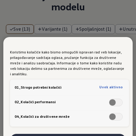
modelu
Sve (13)
Varijante (1)
Spoljašnjost (1)
Unutra
Koristimo kolačiće kako bismo omogućili ispravan rad veb lokacije,
prilagođavanje sadržaja oglasa, pružanje funkcija za društvene
mreže i analizu saobraćaja. Informacije o tome kako koristite našu
veb lokaciju delimo sa partnerima za društvene mreže, oglašavanje
i analitiku.
Uvek aktivno
01_Strogo potrebni kolačići
02_Kolačići performansi
Detalji o varijantama
04_Kolačići za društvene mreže