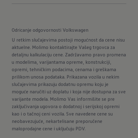
Odricanje odgovornosti Volkswagen
U retkim slučajevima postoji mogućnost da cene nisu
aktuelne. Molimo kontaktirajte Vašeg trgovca za
detaljnu kalkulaciju cene. Zadržavamo pravo promena
u modelima, varijantama opreme, konstrukciji,
opremi, tehničkim podacima, cenama i greškama
prilikom unosa podataka. Prikazana vozila u nekim
slučajevima prikazuju dodatnu opremu koju je
moguće naručiti uz doplatu i koja nije dostupna za sve
varijante modela. Molimo Vas informišite se pre
zaključivanja ugovora o dodatnoj i serijskoj opremi
kao i o tačnoj ceni vozila. Sve navedene cene su
neobavezujuće, nekartelisane preporučene
maloprodajne cene i uključuju PDV.