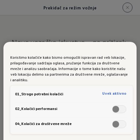
Prekidač za režim vožnje
Novo vozačko iskustvo – na pritisak
dugmeta.
Koristimo kolačiće kako bismo omogućili ispravan rad veb lokacije,
prilagođavanje sadržaja oglasa, pružanje funkcija za društvene
Prekidač za
mreže i analizu saobraćaja. Informacije o tome kako koristite našu
veb lokaciju delimo sa partnerima za društvene mreže, oglašavanje
i analitiku.
režime vožnje
Uvek aktivno
01_Strogo potrebni kolačići
02_Kolačići performansi
Pomoću prekidača za vozačko iskustvo možete
04_Kolačići za društvene mreže
lako menjati režime vožnje svog T-Roc-a – od
udobnog do sportskog i nazad.