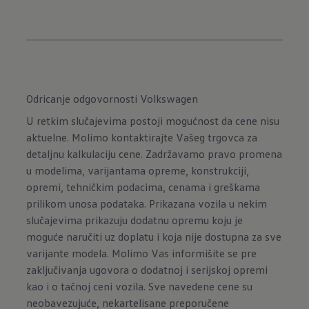
Odricanje odgovornosti Volkswagen
U retkim slučajevima postoji mogućnost da cene nisu
aktuelne. Molimo kontaktirajte Vašeg trgovca za
detaljnu kalkulaciju cene. Zadržavamo pravo promena
u modelima, varijantama opreme, konstrukciji,
opremi, tehničkim podacima, cenama i greškama
prilikom unosa podataka. Prikazana vozila u nekim
slučajevima prikazuju dodatnu opremu koju je
moguće naručiti uz doplatu i koja nije dostupna za sve
varijante modela. Molimo Vas informišite se pre
zaključivanja ugovora o dodatnoj i serijskoj opremi
kao i o tačnoj ceni vozila. Sve navedene cene su
neobavezujuće, nekartelisane preporučene