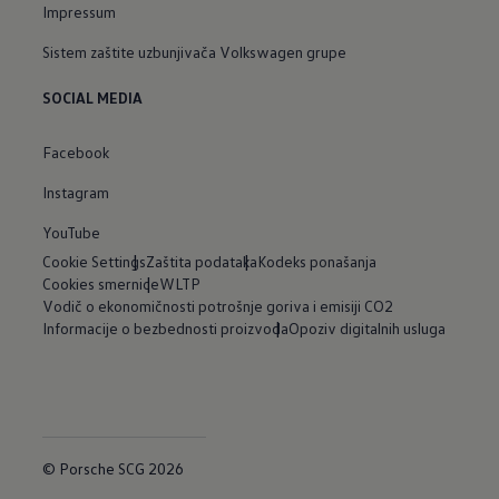
Impressum
Sistem zaštite uzbunjivača Volkswagen grupe
SOCIAL MEDIA
Facebook
Instagram
YouTube
Cookie Settings
Zaštita podataka
Kodeks ponašanja
Cookies smernice
WLTP
Vodič o ekonomičnosti potrošnje goriva i emisiji CO2
Informacije o bezbednosti proizvoda
Opoziv digitalnih usluga
© Porsche SCG 2026