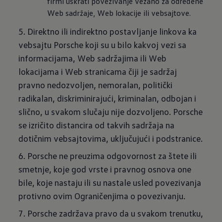
firmi uskrati povezivanje vezano za određene 
Web sadržaje, Web lokacije ili vebsajtove.
5. Direktno ili indirektno postavljanje linkova ka
vebsajtu Porsche koji su u bilo kakvoj vezi sa
informacijama, Web sadržajima ili Web
lokacijama i Web stranicama čiji je sadržaj
pravno nedozvoljen, nemoralan, politički
radikalan, diskriminirajući, kriminalan, odbojan i
slično, u svakom slučaju nije dozvoljeno. Porsche
se izričito distancira od takvih sadržaja na
dotičnim vebsajtovima, uključujući i podstranice.
6. Porsche ne preuzima odgovornost za štete ili
smetnje, koje god vrste i pravnog osnova one
bile, koje nastaju ili su nastale usled povezivanja
protivno ovim Ograničenjima o povezivanju.
7. Porsche zadržava pravo da u svakom trenutku,