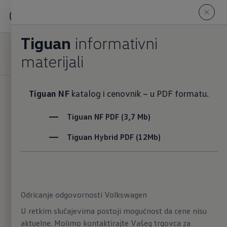
Novi
Tiguan
Tiguan
informativni
Konfigurator
materijali
Tiguan NF
katalog i cenovnik − u PDF formatu.
Cena
34.492,00 €
sa PDV-om
Tiguan NF PDF (3,7 Mb)
Tiguan Hybrid PDF (12Mb)
Snaga motora (kW)
Snaga motora (KS)
110 - 142
kW
150 - 193
KS
Informativni materijal
Odricanje odgovornosti Volkswagen
U retkim slučajevima postoji mogućnost da cene nisu
aktuelne. Molimo kontaktirajte Vašeg trgovca za