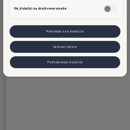
04_Kolačići za društvene mreže
Prihvatam sve kolačiće
Sačuvaj izbore
Podešavanje kolačića
Povezivanje
Više od bitova i bajtova
Ponuda poveziavanja marke Volkswagen