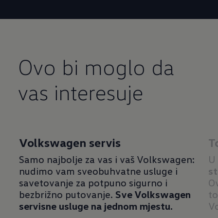
Ovo bi moglo da
vas interesuje
Volkswagen servis
T
Samo najbolje za vas i vaš Volkswagen:
U 
nudimo vam sveobuhvatne usluge i
st
savetovanje za potpuno sigurno i
Ov
bezbrižno putovanje.
Sve Volkswagen
to
servisne usluge na jednom mjestu.
V