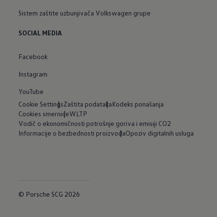
Sistem zaštite uzbunjivača Volkswagen grupe
SOCIAL MEDIA
Facebook
Instagram
YouTube
Cookie Settings
Zaštita podataka
Kodeks ponašanja
Cookies smernice
WLTP
Vodič o ekonomičnosti potrošnje goriva i emisiji CO2
Informacije o bezbednosti proizvoda
Opoziv digitalnih usluga
© Porsche SCG 2026