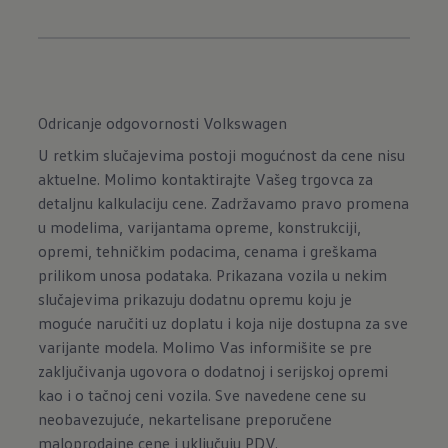
Odricanje odgovornosti Volkswagen
U retkim slučajevima postoji mogućnost da cene nisu
aktuelne. Molimo kontaktirajte Vašeg trgovca za
detaljnu kalkulaciju cene. Zadržavamo pravo promena
u modelima, varijantama opreme, konstrukciji,
opremi, tehničkim podacima, cenama i greškama
prilikom unosa podataka. Prikazana vozila u nekim
slučajevima prikazuju dodatnu opremu koju je
moguće naručiti uz doplatu i koja nije dostupna za sve
varijante modela. Molimo Vas informišite se pre
zaključivanja ugovora o dodatnoj i serijskoj opremi
kao i o tačnoj ceni vozila. Sve navedene cene su
neobavezujuće, nekartelisane preporučene
maloprodajne cene i uključuju PDV.