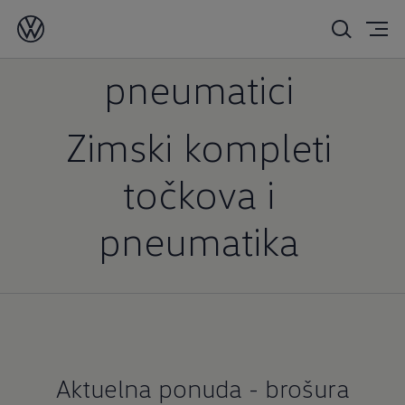
Točkovi i
pneumatici
Zimski kompleti
točkova i
pneumatika
Aktuelna ponuda - brošura