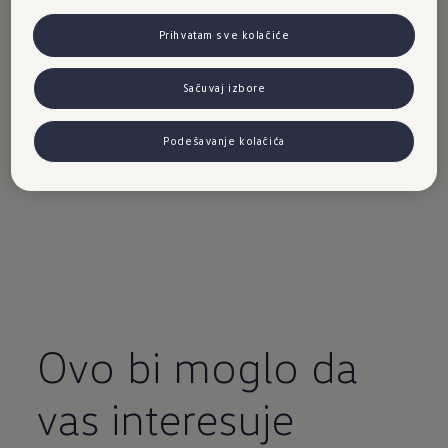
pouzdana jačina svetlosti
Prihvatam sve kolačiće
vollständiges Sortiment für jedes Modell
Sačuvaj izbore
abgestimmt auf alle Komponenten der 
Beleuchtungsanlage
Podešavanje kolačića
zuverlässige Lichtleistung
Ovo bi moglo da
vas interesuje