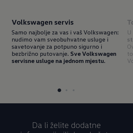
Volkswagen servis
T
Samo najbolje za vas i vaš Volkswagen:
U 
nudimo vam sveobuhvatne usluge i
st
savetovanje za potpuno sigurno i
Ov
bezbrižno putovanje.
Sve Volkswagen
to
servisne usluge na jednom mjestu.
V
Da li želite dodatne