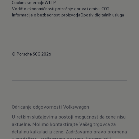
Cookies smernice
WLTP
Vodič o ekonomičnosti potrošnje goriva i emisiji CO2
Informacije o bezbednosti proizvoda
Opoziv digitalnih usluga
© Porsche SCG 2026
Odricanje odgovornosti Volkswagen
U retkim slučajevima postoji mogućnost da cene nisu
aktuelne. Molimo kontaktirajte Vašeg trgovca za
detaljnu kalkulaciju cene. Zadržavamo pravo promena