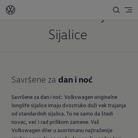
Ponude i akcije
Sijalice
Savršene za
dan i noć
Savršene za dan i noć: Volkswagen originalne
longlife sijalice imaju dvostruko duži vek trajanja
od standardnih sijalica. To ne samo da štedi
novac, već i rad prilikom zamene. Vaš
Volkswagen diler u asortimanu najtraženije