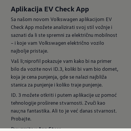
Aplikacija EV Check App
Sa našom novom Volkswagen aplikacijom EV
Check App možete analizirati svoj stil vožnje i
saznati da li ste spremni za električnu mobilnost
– i koje vam Volkswagen električno vozilo
najbolje pristaje.
Vaš li;niprofil pokazuje vam kako bi na primer
bilo da vozite novi ID.3, koliki bi vam bio domet,
koja je cena punjenja, gde se nalazi najbliža
stanica za punjenje i koliko traje punjenje.
ID. 3 možete otkriti i putem aplikacije uz pomoć
tehnologije proširene stvarnosti. Zvuči kao
nau;na fantastika. Ali to je već danas stvarnost.
Probajte.
Preuzmite u
App Store