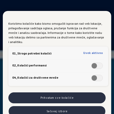
Koristimo kolačiće kako bismo omogućili ispravan rad veb lokacije,
prilagođavanje sadržaja oglasa, pružanje funkcija za društvene
mreže i analizu saobraćaja. Informacije o tome kako koristite našu
veb lokaciju delimo sa partnerima za društvene mreže, oglašavanje
i analitiku.
Uvek aktivno
01_Strogo potrebni kolačići
02_Kolačići performansi
04_Kolačići za društvene mreže
Prihvatam sve kolačiće
Sačuvaj izbore