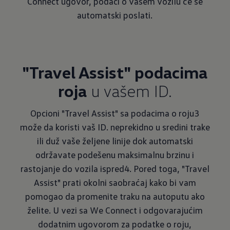
Connect ugovor, podaci o vašem vozilu će se
automatski poslati.
"Travel Assist" podacima
roja
u vašem ID.
Opcioni "Travel Assist" sa podacima o roju3
može da koristi vaš ID. neprekidno u sredini trake
ili duž vaše željene linije dok automatski
održavate podešenu maksimalnu brzinu i
rastojanje do vozila ispred4. Pored toga, "Travel
Assist" prati okolni saobraćaj kako bi vam
pomogao da promenite traku na autoputu ako
želite. U vezi sa We Connect i odgovarajućim
dodatnim ugovorom za podatke o roju,