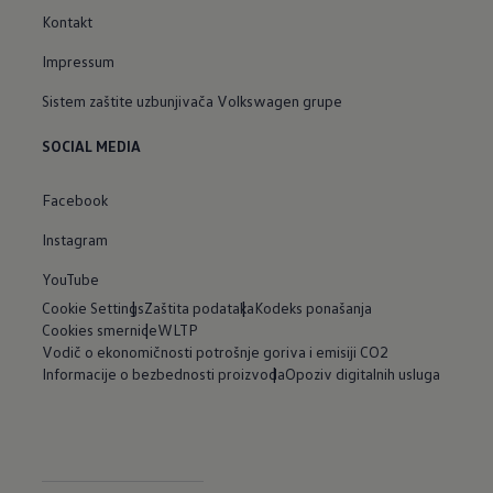
Kontakt
Impressum
Sistem zaštite uzbunjivača Volkswagen grupe
SOCIAL MEDIA
Facebook
Instagram
YouTube
Cookie Settings
Zaštita podataka
Kodeks ponašanja
Cookies smernice
WLTP
Vodič o ekonomičnosti potrošnje goriva i emisiji CO2
Informacije o bezbednosti proizvoda
Opoziv digitalnih usluga