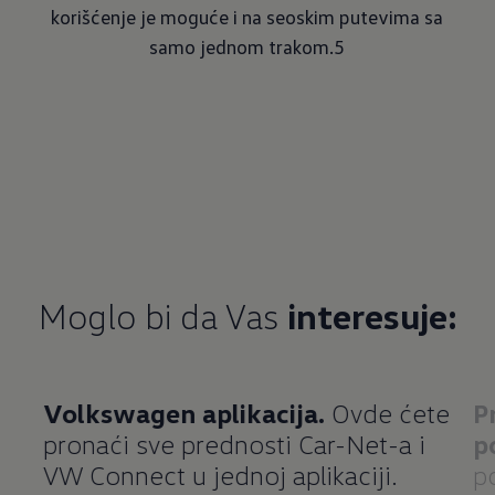
korišćenje je moguće i na seoskim putevima sa
samo jednom trakom.5
Moglo bi da Vas
interesuje:
Volkswagen aplikacija.
Ovde ćete
P
pronaći sve prednosti Car-Net-a i
p
VW Connect u jednoj aplikaciji.
p