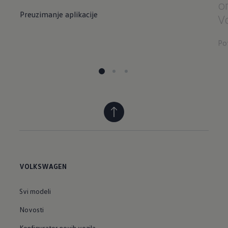
o
Preuzimanje aplikacije
V
Po
VOLKSWAGEN
Svi modeli
Novosti
Konfigurator novih vozila