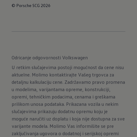
© Porsche SCG 2026
Odricanje odgovornosti Volkswagen
U retkim slučajevima postoji mogućnost da cene nisu
aktuelne. Molimo kontaktirajte Vašeg trgovca za
detaljnu kalkulaciju cene. Zadržavamo pravo promena
u modelima, varijantama opreme, konstrukciji,
opremi, tehničkim podacima, cenama i greškama
prilikom unosa podataka. Prikazana vozila u nekim
slučajevima prikazuju dodatnu opremu koju je
moguće naručiti uz doplatu i koja nije dostupna za sve
varijante modela. Molimo Vas informišite se pre
zaključivanja ugovora o dodatnoj i serijskoj opremi