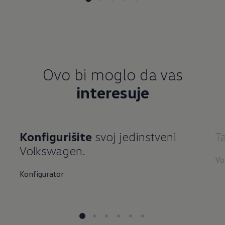
Ovo bi moglo da vas
interesuje
Konfigurišite
svoj jedinstveni
T
Volkswagen.
Vo
Konfigurator