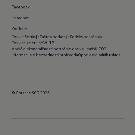
Facebook
Instagram
YouTube
Cookie Settings
Zaštita podataka
Kodeks ponašanja
Cookies smernice
WLTP
Vodič o ekonomičnosti potrošnje goriva i emisiji CO2
Informacije o bezbednosti proizvoda
Opoziv digitalnih usluga
© Porsche SCG 2026