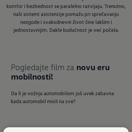
komfor i bezbednost se paralelno razvijaju. Trenutno,
naši sistemi asistencije pomažu pri sprečavanju
nezgode i svakodnevni život čine lakšim i
jednostavnijim. Dakle budućnost je već počela.
Pogledajte film za
novu eru
mobilnosti!
Da li je vožnja automobilom još uvek zabavna
kada automobil misli na sve?