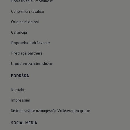
Povezivanje i mobilnost
Cenovnici i katalozi
Originalni delovi
Garancija
Popravka i održavanje
Pretraga partnera
Uputstvo za hitne službe
PODRŠKA
Kontakt
Impressum
Sistem zaštite uzbunjivača Volkswagen grupe
SOCIAL MEDIA