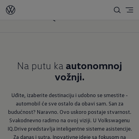
IQ. Drive
Na putu ka
autonomnoj
vožnji.
Uđite, izaberite destinaciju i udobno se smestite -
automobil će sve ostalo da obavi sam. San za
budućnost? Naravno. Ovo uskoro postaje stvarnost.
Svakodnevno radimo na ovoj viziji. U Volkswagenu
IQ.Drive predstavlja inteligentne sisteme asistencije.
Za danas i sutra. Inovativne ideje sa fokusom na