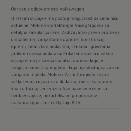
Odricanje odgovornosti Volkswagen
U retkim slučajevima postoji mogućnost da cene nisu
aktuelne. Molimo kontaktirajte Vašeg trgovca za
detaljnu kalkulaciju cene. Zadržavamo pravo promena
u modelima, varijantama opreme, konstrukciji,
opremi, tehničkim podacima, cenama i greškama
prilikom unosa podataka. Prikazana vozila u nekim
slučajevima prikazuju dodatnu opremu koju je
moguće naručiti uz doplatu i koja nije dostupna za sve
varijante modela. Molimo Vas informišite se pre
zaključivanja ugovora o dodatnoj i serijskoj opremi
kao i o tačnoj ceni vozila. Sve navedene cene su
neobavezujuće, nekartelisane preporučene
maloprodajne cene i uključuju PDV.