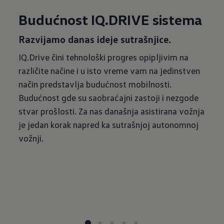
Budućnost IQ.DRIVE sistema
Razvijamo danas ideje sutrašnjice.
IQ.Drive čini tehnološki progres opipljivim na
različite načine i u isto vreme vam na jedinstven
način predstavlja budućnost mobilnosti.
Budućnost gde su saobraćajni zastoji i nezgode
stvar prošlosti. Za nas današnja asistirana vožnja
je jedan korak napred ka sutrašnjoj autonomnoj
vožnji.