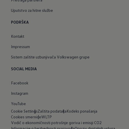
Uputstvo za hitne službe
PODRŠKA
Kontakt
Impressum
Sistem zaštite uzbunjivača Volkswagen grupe
SOCIAL MEDIA
Facebook
Instagram
YouTube
Cookie Settings
Zaštita podataka
Kodeks ponašanja
Cookies smernice
WLTP
Vodič o ekonomičnosti potrošnje goriva i emisiji CO2
Informacije o bezbednosti proizvoda
Opoziv digitalnih usluga