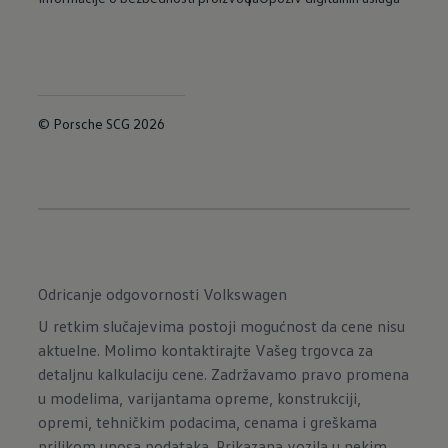
© Porsche SCG 2026
Odricanje odgovornosti Volkswagen
U retkim slučajevima postoji mogućnost da cene nisu
aktuelne. Molimo kontaktirajte Vašeg trgovca za
detaljnu kalkulaciju cene. Zadržavamo pravo promena
u modelima, varijantama opreme, konstrukciji,
opremi, tehničkim podacima, cenama i greškama
prilikom unosa podataka. Prikazana vozila u nekim