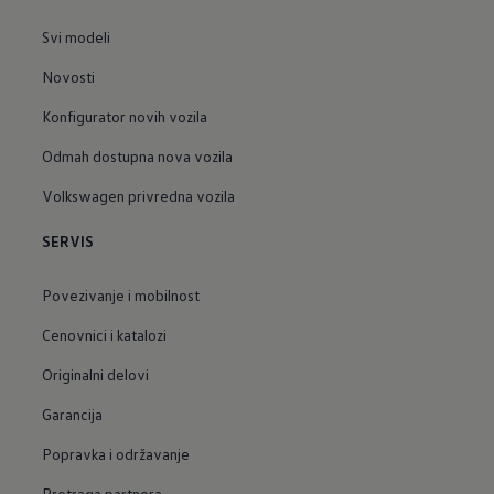
Svi modeli
Novosti
Konfigurator novih vozila
Odmah dostupna nova vozila
Volkswagen privredna vozila
SERVIS
Povezivanje i mobilnost
Cenovnici i katalozi
Originalni delovi
Garancija
Popravka i održavanje
Pretraga partnera