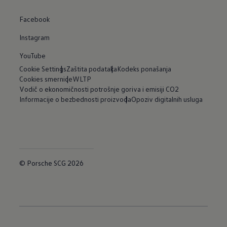
Facebook
Instagram
YouTube
Cookie Settings
Zaštita podataka
Kodeks ponašanja
Cookies smernice
WLTP
Vodič o ekonomičnosti potrošnje goriva i emisiji CO2
Informacije o bezbednosti proizvoda
Opoziv digitalnih usluga
© Porsche SCG 2026