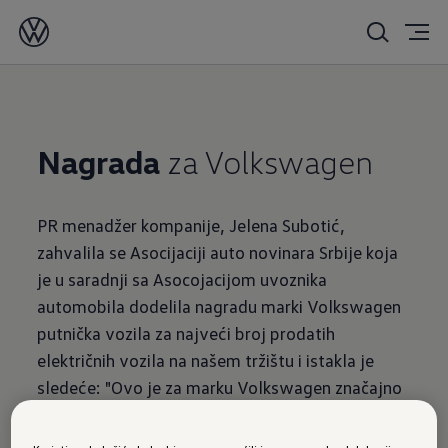
11.03.2019.
Nagrada
za Volkswagen
PR menadžer kompanije, Jelena Subotić,
zahvalila se Asocijaciji auto novinara Srbije koja
je u saradnji sa Asocojacijom uvoznika
automobila dodelila nagradu marki Volkswagen
putnička vozila za najveći broj prodatih
električnih vozila na našem tržištu i istakla je
sledeće: "Ovo je za marku Volkswagen značajno
priznanje i još jedan pokazatelj da prateći
strategiju Volkswagen Grupe idemo pravim