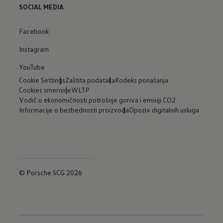
SOCIAL MEDIA
Facebook
Instagram
YouTube
Cookie Settings
Zaštita podataka
Kodeks ponašanja
Cookies smernice
WLTP
Vodič o ekonomičnosti potrošnje goriva i emisiji CO2
Informacije o bezbednosti proizvoda
Opoziv digitalnih usluga
© Porsche SCG 2026