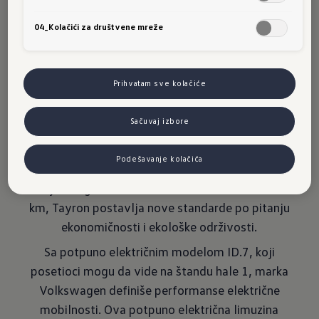
oprema uključuje multifunkcionalni volan,
04_Kolačići za društvene mreže
obloge vrata u boji karoserije i opciono
panoramski stakleni krov koji putnicima
omogućava neometan pogled na nebo.
Prihvatam sve kolačiće
Zahvaljujući ambijentalnom osvetljenju sa do 30
nijansi, unutrašnjost Tayrona može da se
Sačuvaj izbore
prilagodi ličnom ukusu i atmosferi. Uz prostrani
prtljažnik kapaciteta 885 litara (sa pet putnika),
Podešavanje kolačića
izuzetnu aerodinamiku i plug-in hibridni pogon
koji omogućava električni domet veći od 100
km, Tayron postavlja nove standarde po pitanju
ekonomičnosti i ekološke održivosti.
Sa potpuno električnim modelom ID.7, koji
posetioci mogu da vide na štandu hale 1, marka
Volkswagen definiše performanse električne
mobilnosti. Ova potpuno električna limuzina