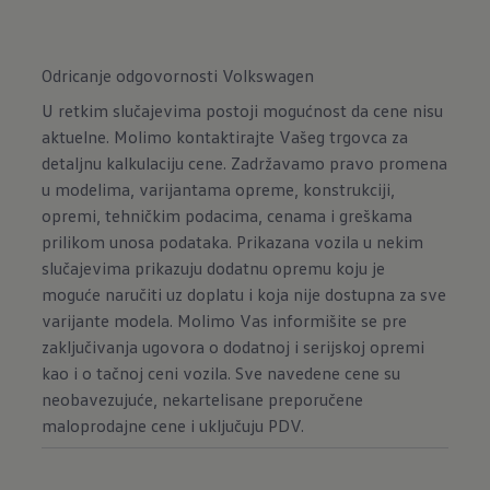
Odricanje odgovornosti Volkswagen
U retkim slučajevima postoji mogućnost da cene nisu
aktuelne. Molimo kontaktirajte Vašeg trgovca za
detaljnu kalkulaciju cene. Zadržavamo pravo promena
u modelima, varijantama opreme, konstrukciji,
opremi, tehničkim podacima, cenama i greškama
prilikom unosa podataka. Prikazana vozila u nekim
slučajevima prikazuju dodatnu opremu koju je
moguće naručiti uz doplatu i koja nije dostupna za sve
varijante modela. Molimo Vas informišite se pre
zaključivanja ugovora o dodatnoj i serijskoj opremi
kao i o tačnoj ceni vozila. Sve navedene cene su
neobavezujuće, nekartelisane preporučene
maloprodajne cene i uključuju PDV.