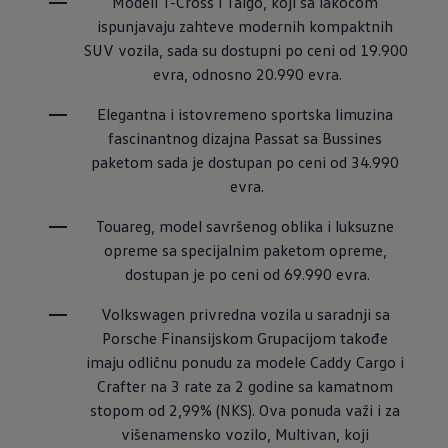
Modeli T-Cross i Taigo, koji sa lakoćom 
ispunjavaju zahteve modernih kompaktnih 
SUV vozila, sada su dostupni po ceni od 19.900 
evra, odnosno 20.990 evra.
Elegantna i istovremeno sportska limuzina 
fascinantnog dizajna Passat sa Bussines 
paketom sada je dostupan po ceni od 34.990 
evra.
Touareg, model savršenog oblika i luksuzne 
opreme sa specijalnim paketom opreme, 
dostupan je po ceni od 69.990 evra.
Volkswagen privredna vozila u saradnji sa 
Porsche Finansijskom Grupacijom takođe 
imaju odličnu ponudu za modele Caddy Cargo i 
Crafter na 3 rate za 2 godine sa kamatnom 
stopom od 2,99% (NKS). Ova ponuda važi i za 
višenamensko vozilo, Multivan, koji 