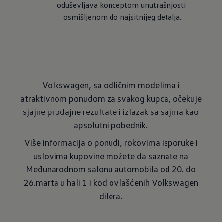
oduševljava konceptom unutrašnjosti 
osmišljenom do najsitnijeg detalja.
Volkswagen, sa odličnim modelima i
atraktivnom ponudom za svakog kupca, očekuje
sjajne prodajne rezultate i izlazak sa sajma kao
apsolutni pobednik.
Više informacija o ponudi, rokovima isporuke i
uslovima kupovine možete da saznate na
Međunarodnom salonu automobila od 20. do
26.marta u hali 1 i kod ovlašćenih Volkswagen
dilera.