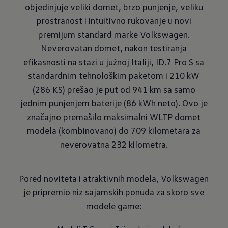
objedinjuje veliki domet, brzo punjenje, veliku
prostranost i intuitivno rukovanje u novi
premijum standard marke Volkswagen.
Neverovatan domet, nakon testiranja
efikasnosti na stazi u južnoj Italiji, ID.7 Pro S sa
standardnim tehnološkim paketom i 210 kW
(286 KS) prešao je put od 941 km sa samo
jednim punjenjem baterije (86 kWh neto). Ovo je
značajno premašilo maksimalni WLTP domet
modela (kombinovano) do 709 kilometara za
neverovatna 232 kilometra.
Pored noviteta i atraktivnih modela, Volkswagen
je pripremio niz sajamskih ponuda za skoro sve
modele game: