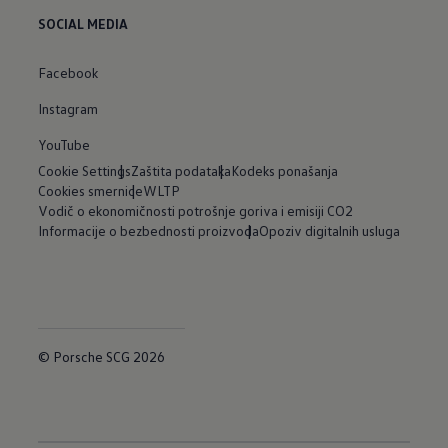
SOCIAL MEDIA
Facebook
Instagram
YouTube
Cookie Settings
Zaštita podataka
Kodeks ponašanja
Cookies smernice
WLTP
Vodič o ekonomičnosti potrošnje goriva i emisiji CO2
Informacije o bezbednosti proizvoda
Opoziv digitalnih usluga
© Porsche SCG 2026