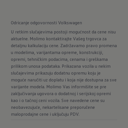
Odricanje odgovornosti Volkswagen
U retkim slučajevima postoji mogućnost da cene nisu
aktuelne. Molimo kontaktirajte Vašeg trgovca za
detaljnu kalkulaciju cene. Zadržavamo pravo promena
u modelima, varijantama opreme, konstrukciji,
opremi, tehničkim podacima, cenama i greškama
prilikom unosa podataka. Prikazana vozila u nekim
slučajevima prikazuju dodatnu opremu koju je
moguće naručiti uz doplatu i koja nije dostupna za sve
varijante modela. Molimo Vas informišite se pre
zaključivanja ugovora o dodatnoj i serijskoj opremi
kao i o tačnoj ceni vozila. Sve navedene cene su
neobavezujuće, nekartelisane preporučene
maloprodajne cene i uključuju PDV.