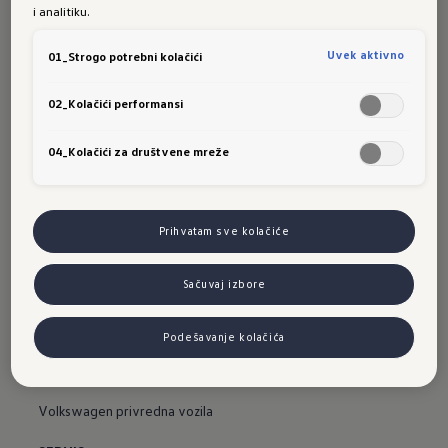
i analitiku.
« Nazad na pregled
Uvek aktivno
01_Strogo potrebni kolačići
02_Kolačići performansi
04_Kolačići za društvene mreže
VOLKSWAGEN
Prihvatam sve kolačiće
Svi modeli
Sačuvaj izbore
Novosti
Konfigurator novih vozila
Podešavanje kolačića
Odmah dostupna nova vozila
Volkswagen privredna vozila