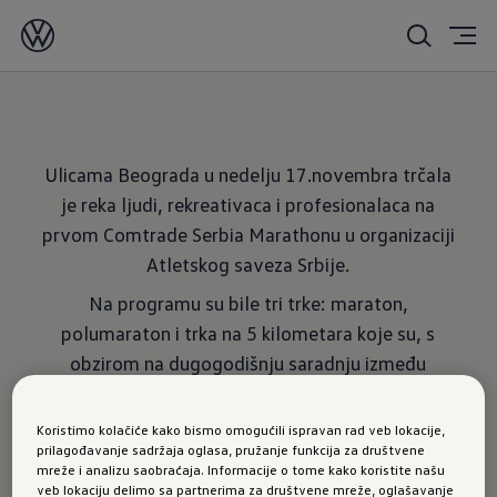
17.11.2019.
Ulicama Beograda u nedelju 17.novembra trčala
je reka ljudi, rekreativaca i profesionalaca na
prvom Comtrade Serbia Marathonu u organizaciji
Atletskog saveza Srbije.
Na programu su bile tri trke: maraton,
polumaraton i trka na 5 kilometara koje su, s
obzirom na dugogodišnju saradnju između
Atletskog saveza i Volkswagen-a, ponosno
predvodila dva modela T-Roc.
Koristimo kolačiće kako bismo omogućili ispravan rad veb lokacije,
prilagođavanje sadržaja oglasa, pružanje funkcija za društvene
mreže i analizu saobraćaja. Informacije o tome kako koristite našu
veb lokaciju delimo sa partnerima za društvene mreže, oglašavanje