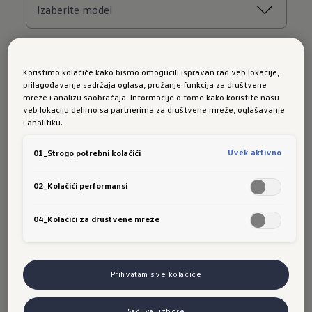
Koristimo kolačiće kako bismo omogućili ispravan rad veb lokacije,
prilagođavanje sadržaja oglasa, pružanje funkcija za društvene
mreže i analizu saobraćaja. Informacije o tome kako koristite našu
veb lokaciju delimo sa partnerima za društvene mreže, oglašavanje
i analitiku.
Uvek aktivno
01_Strogo potrebni kolačići
02_Kolačići performansi
04_Kolačići za društvene mreže
Prihvatam sve kolačiće
Sačuvaj izbore