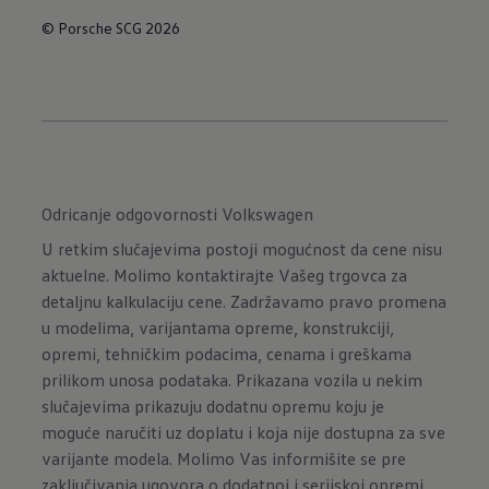
© Porsche SCG 2026
Odricanje odgovornosti Volkswagen
U retkim slučajevima postoji mogućnost da cene nisu
aktuelne. Molimo kontaktirajte Vašeg trgovca za
detaljnu kalkulaciju cene. Zadržavamo pravo promena
u modelima, varijantama opreme, konstrukciji,
opremi, tehničkim podacima, cenama i greškama
prilikom unosa podataka. Prikazana vozila u nekim
slučajevima prikazuju dodatnu opremu koju je
moguće naručiti uz doplatu i koja nije dostupna za sve
varijante modela. Molimo Vas informišite se pre
zaključivanja ugovora o dodatnoj i serijskoj opremi