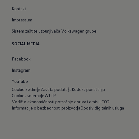
Kontakt
Impressum
Sistem zaštite uzbunjivača Volkswagen grupe
SOCIAL MEDIA
Facebook
Instagram
YouTube
Cookie Settings
Zaštita podataka
Kodeks ponašanja
Cookies smernice
WLTP
Vodič o ekonomičnosti potrošnje goriva i emisiji CO2
Informacije o bezbednosti proizvoda
Opoziv digitalnih usluga