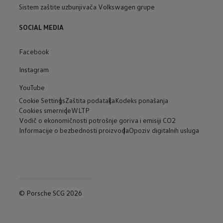
Sistem zaštite uzbunjivača Volkswagen grupe
SOCIAL MEDIA
Facebook
Instagram
YouTube
Cookie Settings
Zaštita podataka
Kodeks ponašanja
Cookies smernice
WLTP
Vodič o ekonomičnosti potrošnje goriva i emisiji CO2
Informacije o bezbednosti proizvoda
Opoziv digitalnih usluga
© Porsche SCG 2026