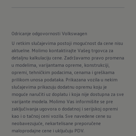
Odricanje odgovornosti Volkswagen
U retkim slučajevima postoji mogućnost da cene nisu
aktuelne. Molimo kontaktirajte Vašeg trgovca za
detaljnu kalkulaciju cene. Zadržavamo pravo promena
u modelima, varijantama opreme, konstrukciji,
opremi, tehničkim podacima, cenama i greškama
prilikom unosa podataka. Prikazana vozila u nekim
slučajevima prikazuju dodatnu opremu koju je
moguće naručiti uz doplatu i koja nije dostupna za sve
varijante modela. Molimo Vas informišite se pre
zaključivanja ugovora o dodatnoj i serijskoj opremi
kao i o tačnoj ceni vozila. Sve navedene cene su
neobavezujuće, nekartelisane preporučene
maloprodajne cene i uključuju PDV.