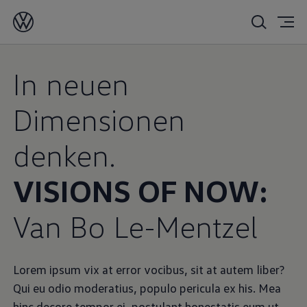
In neuen
Dimensionen
denken.
VISIONS OF NOW:
Van Bo Le-Mentzel
Lorem ipsum vix at error vocibus, sit at autem liber?
Qui eu odio moderatius, populo pericula ex his. Mea
hinc decore tempor ei, postulant honestatis eum ut.