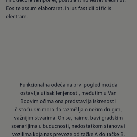
Eos te assum elaboraret, in ius fastidii officiis
electram.
Funkcionalna odeća na prvi pogled možda
ostavlja utisak lenjenosti, međutim u Van
Boovim očima ona predstavlja iskrenost i
čistoću. On mora da razmišlja o nekim drugim,
važnijim stvarima. On se, naime, bavi gradskim
scenarijima u budućnosti, nedostatkom stanova i
vozilima koja nas prevoze od tačke A do tačke B.