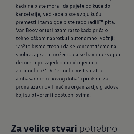
kada ne biste morali da pujete od kuće do
kancelarije, već kada biste svoju kuću
premestili tamo gde biste rado radili?", pita.
Van Boov entuzijazam raste kada priča o
tehnološkom napretku i autonomnoj vožnji:
"Zašto bismo trebali da se koncentrišemo na
saobraćaj kada možemo da se bavimo svojom
decom i npr. zajedno doručkujemo u
automobilu?" On "e-mobilnost smatra
ambasadorom novog doba" i prilikom za
pronalazak novih načina organizacije gradova
koji su otvoreni i dostupni svima.
Za velike stvari
potrebno