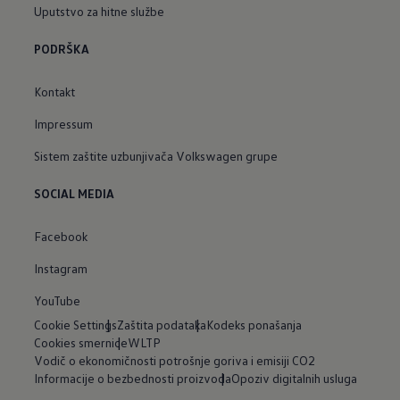
Uputstvo za hitne službe
PODRŠKA
Kontakt
Impressum
Sistem zaštite uzbunjivača Volkswagen grupe
SOCIAL MEDIA
Facebook
Instagram
YouTube
Cookie Settings
Zaštita podataka
Kodeks ponašanja
Cookies smernice
WLTP
Vodič o ekonomičnosti potrošnje goriva i emisiji CO2
Informacije o bezbednosti proizvoda
Opoziv digitalnih usluga