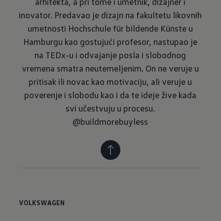
arhitekta, a pri tome i umetnik, dizajner i
inovator. Predavao je dizajn na fakultetu likovnih
umetnosti Hochschule für bildende Künste u
Hamburgu kao gostujući profesor, nastupao je
na TEDx-u i odvajanje posla i slobodnog
vremena smatra neutemeljenim. On ne veruje u
pritisak ili novac kao motivaciju, ali veruje u
poverenje i slobodu kao i da te ideje žive kada
svi učestvuju u procesu.
@buildmorebuyless
VOLKSWAGEN