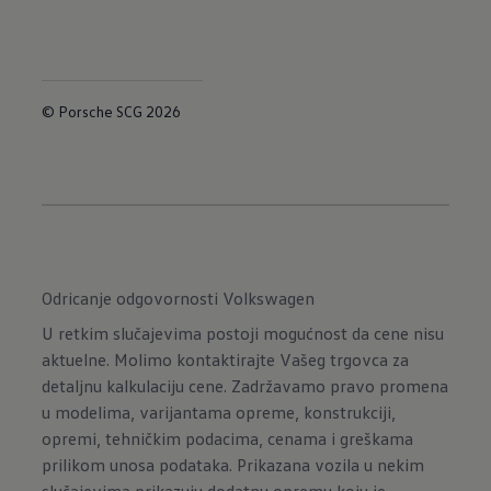
© Porsche SCG 2026
Odricanje odgovornosti Volkswagen
U retkim slučajevima postoji mogućnost da cene nisu
aktuelne. Molimo kontaktirajte Vašeg trgovca za
detaljnu kalkulaciju cene. Zadržavamo pravo promena
u modelima, varijantama opreme, konstrukciji,
opremi, tehničkim podacima, cenama i greškama
prilikom unosa podataka. Prikazana vozila u nekim
slučajevima prikazuju dodatnu opremu koju je