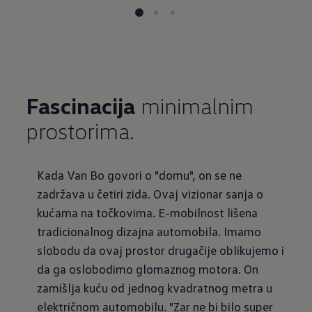
Fascinacija
minimalnim
prostorima.
Kada Van Bo govori o "domu", on se ne
zadržava u četiri zida. Ovaj vizionar sanja o
kućama na točkovima. E-mobilnost lišena
tradicionalnog dizajna automobila. Imamo
slobodu da ovaj prostor drugačije oblikujemo i
da ga oslobodimo glomaznog motora. On
zamišlja kuću od jednog kvadratnog metra u
električnom automobilu. "Zar ne bi bilo super