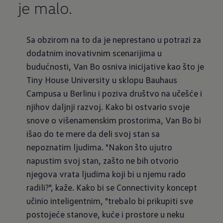
je malo.
Sa obzirom na to da je neprestano u potrazi za
dodatnim inovativnim scenarijima u
budućnosti, Van Bo osniva inicijative kao što je
Tiny House University u sklopu Bauhaus
Campusa u Berlinu i poziva društvo na učešće i
njihov daljnji razvoj. Kako bi ostvario svoje
snove o višenamenskim prostorima, Van Bo bi
išao do te mere da deli svoj stan sa
nepoznatim ljudima. "Nakon što ujutro
napustim svoj stan, zašto ne bih otvorio
njegova vrata ljudima koji bi u njemu rado
radili?", kaže. Kako bi se Connectivity koncept
učinio inteligentnim, "trebalo bi prikupiti sve
postojeće stanove, kuće i prostore u neku