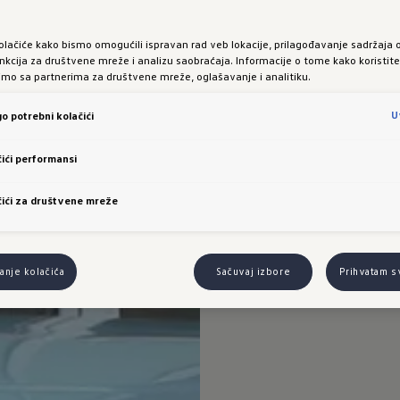
olačiće kako bismo omogućili ispravan rad veb lokacije, prilagođavanje sadržaja 
nkcija za društvene mreže i analizu saobraćaja. Informacije o tome kako koristit
limo sa partnerima za društvene mreže, oglašavanje i analitiku.
U
o potrebni kolačići
ići performansi
ići za društvene mreže
nje kolačića
Sačuvaj izbore
Prihvatam s