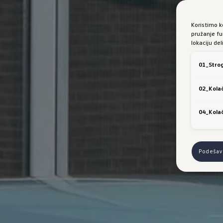
Koristimo k
pružanje fu
lokaciju de
01_Strog
02_Kolač
04_Kolač
Podešava