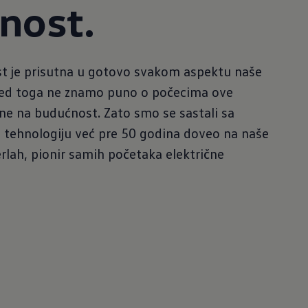
nost.
st je prisutna u gotovo svakom aspektu naše
red toga ne znamo puno o počecima ove
ne na budućnost. Zato smo se sastali sa
u tehnologiju već pre 50 godina doveo na naše
erlah, pionir samih početaka električne