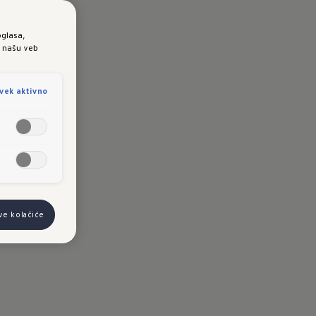
oglasa,
e našu veb
vek aktivno
ve kolačiće