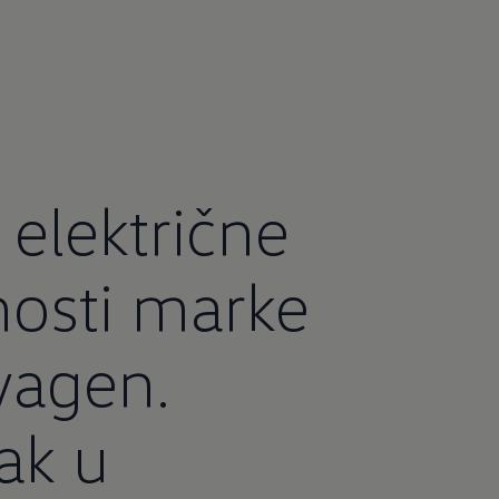
 električne
osti marke
wagen.
ak u