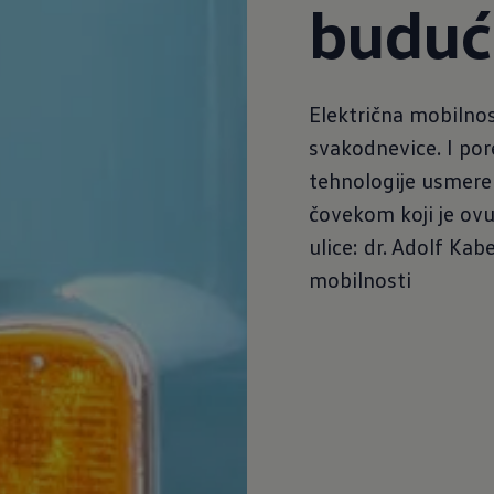
buduć
Električna mobilno
svakodnevice. I po
tehnologije usmere
čovekom koji je ov
ulice: dr. Adolf Kab
mobilnosti