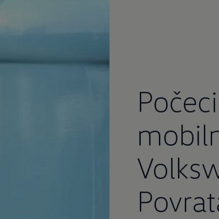
Počeci
mobiln
Volks
Povrat