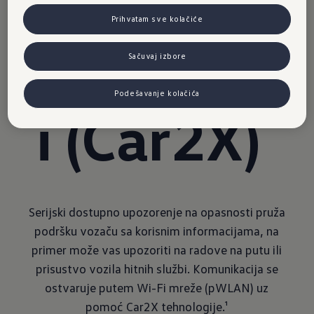
je na
Prihvatam sve kolačiće
opasnost
Sačuvaj izbore
Podešavanje kolačića
i (Car2X)
Serijski dostupno upozorenje na opasnosti pruža
podršku vozaču sa korisnim informacijama, na
primer može vas upozoriti na radove na putu ili
prisustvo vozila hitnih službi. Komunikacija se
ostvaruje putem Wi-Fi mreže (pWLAN) uz
pomoć Car2X tehnologije.¹