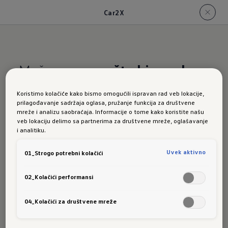
Car2X
Može prepozna
šta bi moglo
da se dogodi
Koristimo kolačiće kako bismo omogućili ispravan rad veb lokacije,
prilagođavanje sadržaja oglasa, pružanje funkcija za društvene
Novi Golf:
mreže i analizu saobraćaja. Informacije o tome kako koristite našu
veb lokaciju delimo sa partnerima za društvene mreže, oglašavanje
i analitiku.
Uvek aktivno
01_Strogo potrebni kolačići
upozoren
02_Kolačići performansi
04_Kolačići za društvene mreže