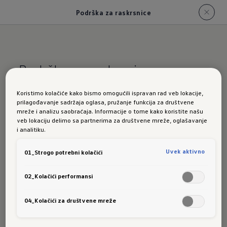
Podrška za raskrsnice
Podrška za raskrsnice
Koristimo kolačiće kako bismo omogućili ispravan rad veb lokacije,
Prati šta se
prilagođavanje sadržaja oglasa, pružanje funkcija za društvene
mreže i analizu saobraćaja. Informacije o tome kako koristite našu
veb lokaciju delimo sa partnerima za društvene mreže, oglašavanje
događa iza
i analitiku.
Uvek aktivno
01_Strogo potrebni kolačići
ugla.
02_Kolačići performansi
04_Kolačići za društvene mreže
Kome nije poznata situacija u kojoj se sporo